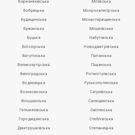
Березняківська
Мліївська
Бобрицька
Мокрокалигірська
Будищенська
Монастирищенська
Бужанська
Мошнівська
Буцька
Набутівська
Білозірська
Новодмитрівська
Ватутінська
Паланська
Великохутірська
Піщанська
Виноградська
Ротмістрівська
Водяницька
Руськополянська
Вознесенська
Сагунівська
Вільшанська
Селищенська
Гельмязівська
Смілянська
Городищенська
Стеблівська
Дмитрушківська
Степанецька