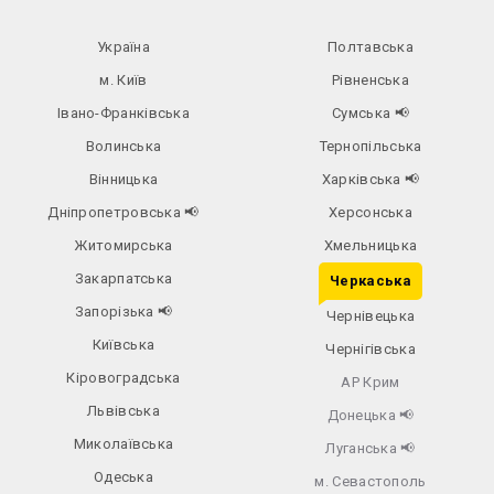
Україна
Полтавська
м. Київ
Рівненська
Івано-Франківська
Сумська
📢
Волинська
Тернопільська
Вінницька
Харківська
📢
Дніпропетровська
📢
Херсонська
Житомирська
Хмельницька
Закарпатська
Черкаська
Запорізька
📢
Чернівецька
Київська
Чернігівська
Кіровоградська
АР Крим
Львівська
Донецька
📢
Миколаївська
Луганська
📢
Одеська
м. Севастополь