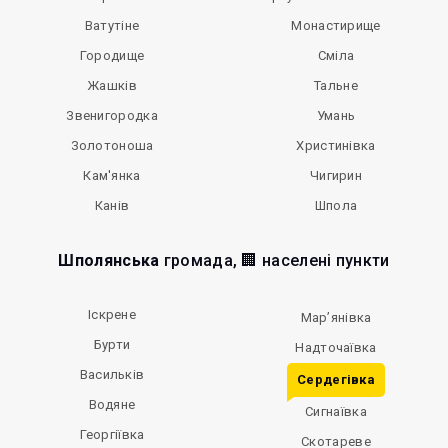
Ватутіне
Монастирище
Городище
Сміла
Жашків
Тальне
Звенигородка
Умань
Золотоноша
Христинівка
Кам'янка
Чигирин
Канів
Шпола
Шполянська
громада, 🏢 населені пункти
Іскрене
Мар’янівка
Бурти
Надточаївка
Васильків
Сердегівка
Водяне
Сигнаївка
Георгіївка
Скотареве