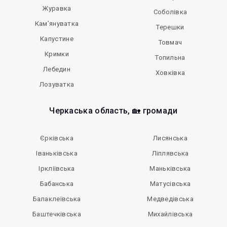
Журавка
Соболівка
Кам’януватка
Терешки
Капустине
Товмач
Кримки
Топильна
Лебедин
Ховківка
Лозуватка
Черкаська область, 🏡 громади
Єрківська
Лисянська
Іваньківська
Ліплявська
Іркліївська
Маньківська
Бабанська
Матусівська
Балаклеївська
Медведівська
Баштечківська
Михайлівська