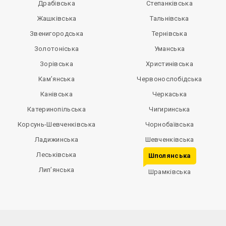
Драбівська
Степанківська
Жашківська
Тальнівська
Звенигородська
Тернівська
Золотоніська
Уманська
Зорівська
Христинівська
Кам’янська
Червонослобідська
Канівська
Черкаська
Катеринопільська
Чигиринська
Корсунь-Шевченківська
Чорнобаївська
Ладижинська
Шевченківська
Леськівська
Шполянська
Лип’янська
Шрамківська