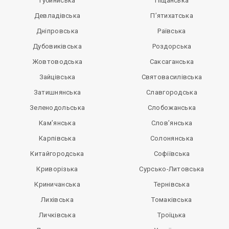
Губиниська
Піщанська
Девладівська
П’ятихатська
Дніпровська
Раївська
Дубовиківська
Роздорська
Жовтоводська
Саксаганська
Зайцівська
Святовасилівська
Затишнянська
Славгородська
Зеленодольська
Слобожанська
Кам’янська
Слов’янська
Карпівська
Солонянська
Китайгородська
Софіївська
Криворізька
Сурсько-Литовська
Криничанська
Тернівська
Лихівська
Томаківська
Личківська
Троїцька