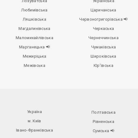
Лозуватська
Українська
Любимівська
Царичанська
Ляшківська
Червоногригорівська 📢
Магдалинівська
Черкаська
Маломихайлівська
Чернеччинська
Марганецька 📢
Чумаківська
Межиріцька
Широківська
Межівська
Юр’ївська
Україна
Полтавська
м. Київ
Рівненська
Івано-Франківська
Сумська
📢