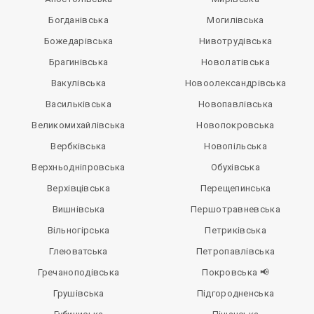
Богданівська
Могилівська
Божедарівська
Нивотрудівська
Брагинівська
Новолатівська
Вакулівська
Новоолександрівська
Васильківська
Новопавлівська
Великомихайлівська
Новопокровська
Вербківська
Новопільська
Верхньодніпровська
Обухівська
Верхівцівська
Перещепинська
Вишнівська
Першотравневська
Вільногірська
Петриківська
Глеюватська
Петропавлівська
Гречаноподівська
Покровська 📢
Грушівська
Підгородненська