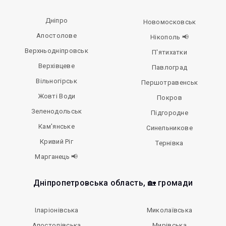
Дніпро
Новомосковськ
Апостолове
Нікополь 📢
Верхньодніпровськ
П'ятихатки
Верхівцеве
Павлоград
Вільногірськ
Першотравенськ
Жовті Води
Покров
Зеленодольськ
Підгородне
Кам'янське
Синельникове
Кривий Ріг
Тернівка
Марганець 📢
Дніпропетровська область, 🏡 громади
Іларіонівська
Миколаївська
Апостолівська
Мирівська