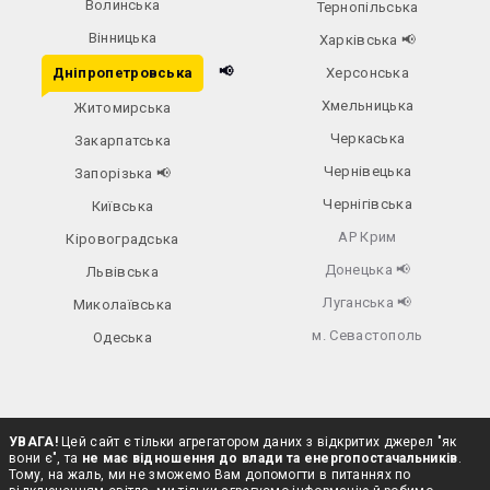
Волинська
Тернопільська
Вінницька
Харківська
📢
📢
Дніпропетровська
Херсонська
Хмельницька
Житомирська
Черкаська
Закарпатська
Чернівецька
Запорізька
📢
Чернігівська
Київська
АР Крим
Кіровоградська
Донецька
📢
Львівська
Луганська
📢
Миколаївська
м. Севастополь
Одеська
УВАГА!
Цей сайт є тільки агрегатором даних з відкритих джерел "як
вони є", та
не має відношення до влади та енергопостачальників
.
Тому, на жаль, ми не зможемо Вам допомогти в питаннях по