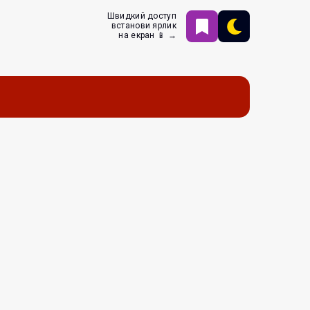
Швидкий доступ
встанови ярлик
на екран 📱 →