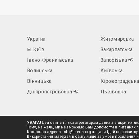
Україна
Житомирська
м. Київ
Закарпатська
Івано-Франківська
Запорізька
📢
Волинська
Київська
Вінницька
Кіровоградськ
Дніпропетровська
📢
Львівська
УВАГА!
Цей сайт є тільки агрегатором даних з відкритих дж
Тому, на жаль, ми не зможемо Вам допомогти в питаннях п
Контактна адреса:
info@alerts.org.ua
(для ідей по розвитку 
Використання матеріалів сайту лише за умови посилання 