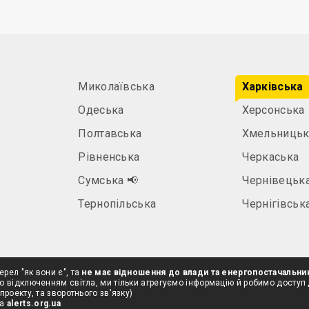
Миколаївська
Харківська
Одеська
Херсонська
Полтавська
Хмельницьк
Рівненська
Черкаська
а
Сумська
📢
Чернівецьк
Тернопільська
Чернігівськ
ерел "як вони є", та
не має відношення до влади та енергопостачальни
о відключенням світла, ми тільки агрегуємо інформацію й робимо доступ
проекту, та зворотнього зв'язку)
на
alerts.org.ua