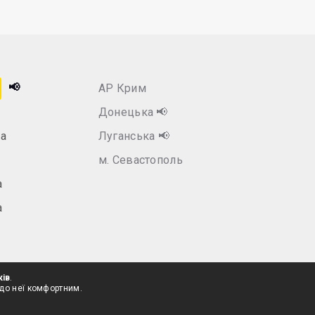
📢
АР Крим
Донецька
📢
а
Луганська
📢
м. Севастополь
а
а
ків
.
 до неї комфортним.