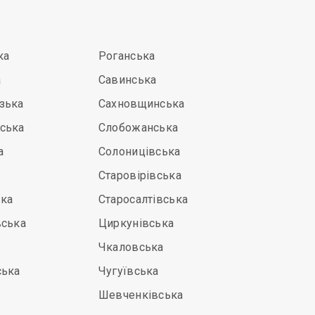
ка
Роганська
а
Савинська
зька
Сахновщинська
ська
Слобожанська
а
Солоницівська
Старовірівська
ка
Старосалтівська
вська
Циркунівська
Чкаловська
ська
Чугуївська
Шевченківська