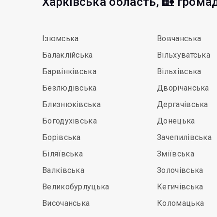
Харківська область, 🏡 грома
Ізюмська
Вовчанська
Балаклійська
Вільхуватська
Барвінківська
Вільхівська
Безлюдівська
Дворічанська
Близнюківська
Дергачівська
Богодухівська
Донецька
Борівська
Зачепилівська
Біляївська
Зміївська
Валківська
Золочівська
Великобурлуцька
Кегичівська
Височанська
Коломацька