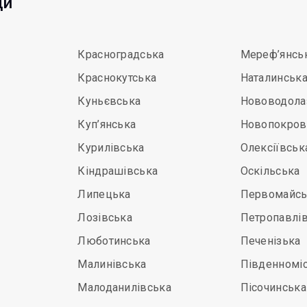
ди
Красноградська
Мереф’янсь
Краснокутська
Наталинськ
Куньєвська
Нововодола
Куп’янська
Новопокров
Курилівська
Олексіївськ
Кіндрашівська
Оскільська
Липецька
Первомайсь
Лозівська
Петропавлі
Люботинська
Печенізька
Малинівська
Південномі
Малоданилівська
Пісочинська