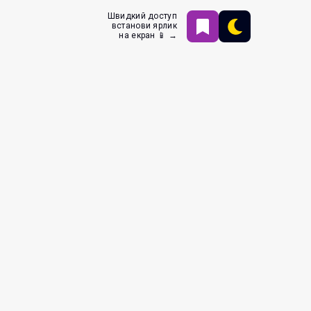
Швидкий доступ
встанови ярлик
на екран 📱 →