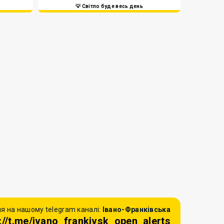
💡 Світло буде весь день
я на нашому telegram каналі:
Івано-Франківська
://t.me/ivano_frankivsk_open_alerts