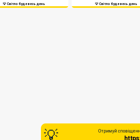
💡 Світло буде весь день
💡 Світло буде весь день
Отримуй сповіщенн
https