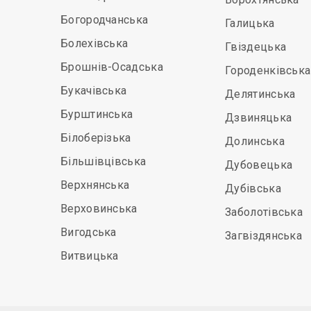
Богородчанська
Галицька
Болехівська
Гвіздецька
Брошнів-Осадська
Городенківська
Букачівська
Делятинська
Бурштинська
Дзвиняцька
Білоберізька
Долинська
Більшівцівська
Дубовецька
Верхнянська
Дубівська
Верховинська
Заболотівська
Вигодська
Загвіздянська
Витвицька