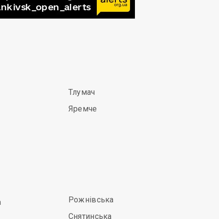
Тлумач
Яремче
Рожнівська
а
Снятинська