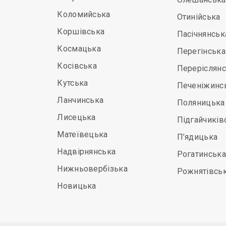
Коломийська
Отинійська
Коршівська
Пасічнянськ
Космацька
Перегінська
Косівська
Переріслян
Кутська
Печеніжинс
Ланчинська
Поляницька
Лисецька
Підгайчиків
Матеївецька
П’ядицька
Надвірнянська
Рогатинська
Нижньовербізька
Рожнятівсь
Новицька