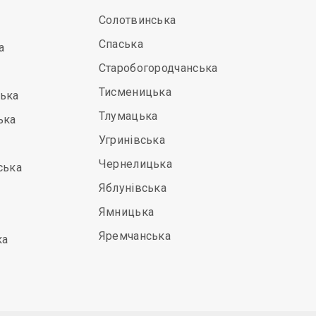
Солотвинська
Спаська
а
Старобогородчанська
Тисменицька
ська
Тлумацька
ька
Угринівська
Чернелицька
ська
Яблунівська
Ямницька
Яремчанська
ка