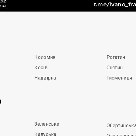
Коломия
Рогатин
Косів
Снятин
Надвірна
Тисмениця
и
Зеленська
Обертинськ
Калуська
Олешанська