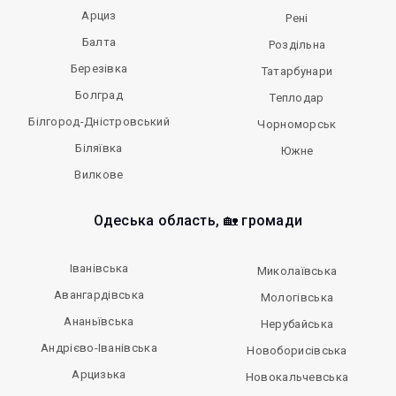
Арциз
Рені
Балта
Роздільна
Березівка
Татарбунари
Болград
Теплодар
Білгород-Дністровський
Чорноморськ
Біляївка
Южне
Вилкове
Одеська область, 🏡 громади
Іванівська
Миколаївська
Авангардівська
Мологівська
Ананьївська
Нерубайська
Андрієво-Іванівська
Новоборисівська
Арцизька
Новокальчевська