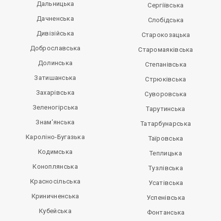
Дальницька
Сергіївська
Дачненська
Слобідська
Дивізійська
Старокозацька
Доброславська
Старомаяківська
Долинська
Степанівська
Затишанська
Стрюківська
Захарівська
Суворовська
Зеленогірська
Тарутинська
Знам’янська
Татарбунарська
Кароліно-Бугазька
Таїровська
Кодимська
Теплицька
Коноплянська
Тузлівська
Красносільська
Усатівська
Криничненська
Успенівська
Кубейська
Фонтанська