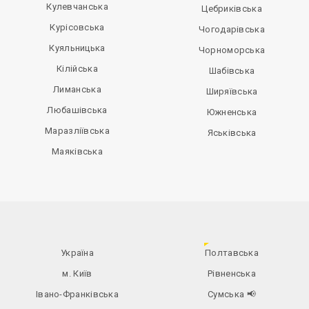
Кулевчанська
Цебриківська
Курісовська
Чогодарівська
Куяльницька
Чорноморська
Кілійська
Шабівська
Лиманська
Ширяївська
Любашівська
Южненська
Маразліївська
Яськівська
Маяківська
Україна
Полтавська
м. Київ
Рівненська
Івано-Франківська
Сумська
📢