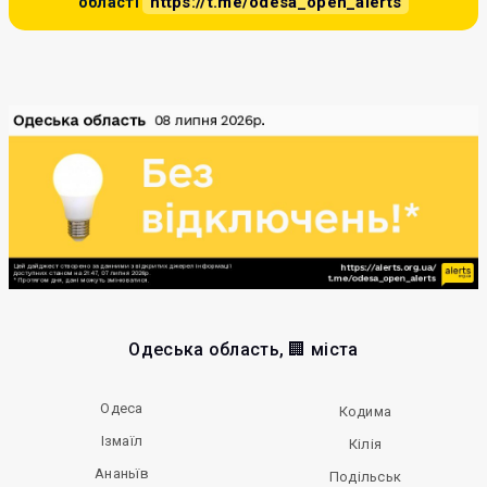
https://t.me/odesa_open_alerts
області
Одеська область, 🏢 міста
Одеса
Кодима
Ізмаїл
Кілія
Ананьїв
Подільськ