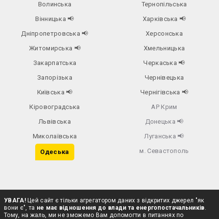
Волинська
Тернопільська
Вінницька
📢
Харківська
📢
Дніпропетровська
📢
Херсонська
Житомирська
📢
Хмельницька
Закарпатська
Черкаська
📢
Запорізька
Чернівецька
Київська
📢
Чернігівська
📢
Кіровоградська
АР Крим
Львівська
Донецька
📢
Миколаївська
Луганська
📢
м. Севастополь
Одеська
УВАГА!
Цей сайт є тільки агрегатором даних з відкритих джерел "як
вони є", та
не має відношення до влади та енергопостачальників
.
Тому, на жаль, ми не зможемо Вам допомогти в питаннях по