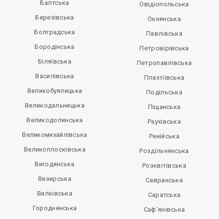
Балтська
Овідіопольська
Березівська
Окнянська
Болградська
Павлівська
Бородінська
Петровірівська
Біляївська
Петропавлівська
Василівська
Плахтіївська
Великобуялицька
Подільська
Великодальницька
Піщанська
Великодолинська
Раухівська
Великомихайлівська
Ренійська
Великоплосківська
Роздільнянська
Вигодянська
Розквітівська
Визирська
Савранська
Вилківська
Саратська
Городненська
Саф’янівська