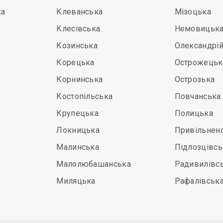
ка
Клеванська
Мізоцька
Клесівська
Немовицьк
Козинська
Олександрі
Корецька
Острожецьк
Корнинська
Острозька
Костопільська
Повчанська
Крупецька
Полицька
Локницька
Привільнен
Малинська
Підлозцівсь
Малолюбашанська
Радивилівс
Миляцька
Рафалівськ