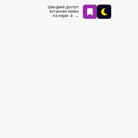
Швидкий доступ
встанови ярлик
на екран 📱 →