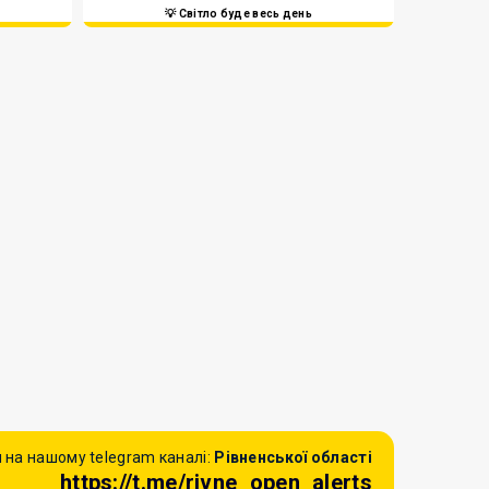
💡 Світло буде весь день
 на нашому telegram каналі:
Рівненської області
https://t.me/rivne_open_alerts