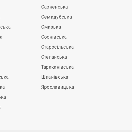
Сарненська
а
Семидубська
йська
Смизька
а
Соснівська
Старосільська
Степанська
Тараканівська
ська
Шпанівська
ка
Ярославицька
ька
а