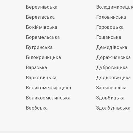
Березнівська
Володимирець
Березівська
Головинська
Бокіймівська
Городоцька
Боремельська
Гощанська
Бугринська
Демидівська
Білокриницька
Деражненська
Вараська
Дубровицька
Варковицька
Дядьковицька
Великомежиріцька
Зарічненська
Великоомелянська
Здовбицька
Вербська
Здолбунівська