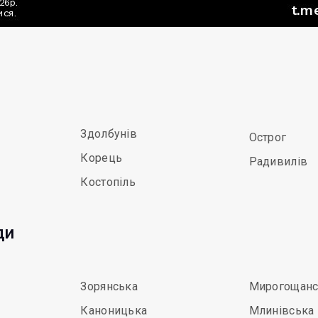
Здолбунів
Острог
Корець
Радивилів
Костопіль
ди
Зорянська
Мирогощанс
Каноницька
Млинівська