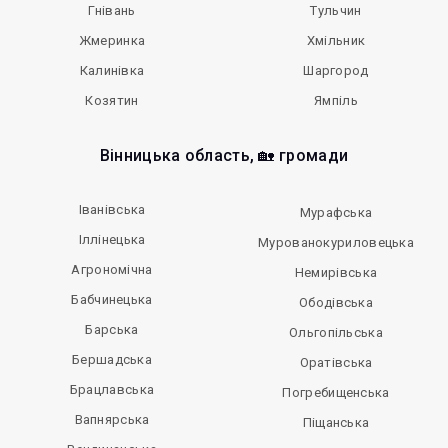
Гнівань
Тульчин
Жмеринка
Хмільник
Калинівка
Шаргород
Козятин
Ямпіль
Вінницька область, 🏡 громади
Іванівська
Мурафська
Іллінецька
Мурованокуриловецька
Агрономічна
Немирівська
Бабчинецька
Ободівська
Барська
Ольгопільська
Бершадська
Оратівська
Брацлавська
Погребищенська
Вапнярська
Піщанська