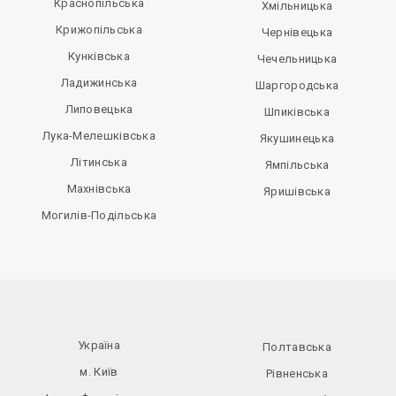
Краснопільська
Хмільницька
Крижопільська
Чернівецька
Кунківська
Чечельницька
Ладижинська
Шаргородська
Липовецька
Шпиківська
Лука-Мелешківська
Якушинецька
Літинська
Ямпільська
Махнівська
Яришівська
Могилів-Подільська
Україна
Полтавська
м. Київ
Рівненська