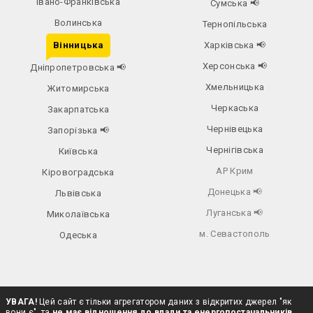
Івано-Франківська
Сумська
📢
Волинська
Тернопільська
Вінницька
Харківська
📢
Херсонська
📢
Дніпропетровська
📢
Хмельницька
Житомирська
Черкаська
Закарпатська
Чернівецька
Запорізька
📢
Чернігівська
Київська
АР Крим
Кіровоградська
Донецька
📢
Львівська
Луганська
📢
Миколаївська
м. Севастополь
Одеська
УВАГА!
Цей сайт є тільки агрегатором даних з відкритих джерел "як
вони є", та
не має відношення до влади та енергопостачальників
.