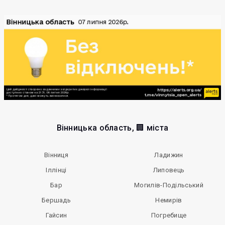
Вінницька область, 🏢 міста
Вінниця
Ладижин
Іллінці
Липовець
Бар
Могилів-Подільський
Бершадь
Немирів
Гайсин
Погребище