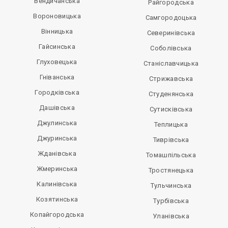
Вендичанська
Райгородська
Вороновицька
Самгородоцька
Вінницька
Северинівська
Гайсинська
Соболівська
Глуховецька
Станіславчицька
Гніванська
Стрижавська
Городківська
Студенянська
Дашівська
Сутисківська
Джулинська
Теплицька
Джуринська
Тиврівська
Жданівська
Томашпільська
Жмеринська
Тростянецька
Калинівська
Тульчинська
Козятинська
Турбівська
Копайгородська
Уланівська