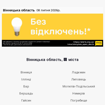
Вінницька область, 🏢 міста
Вінниця
Ладижин
Іллінці
Липовець
Бар
Могилів-Подільський
Бершадь
Немирів
Гайсин
Погребище