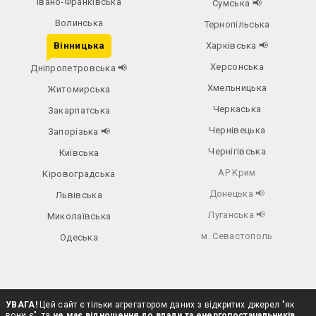
Івано-Франківська
Сумська
📢
Волинська
Тернопільська
Вінницька
Харківська
📢
Херсонська
Дніпропетровська
📢
Хмельницька
Житомирська
Черкаська
Закарпатська
Чернівецька
Запорізька
📢
Чернігівська
Київська
АР Крим
Кіровоградська
Донецька
📢
Львівська
Луганська
📢
Миколаївська
м. Севастополь
Одеська
УВАГА!
Цей сайт є тільки агрегатором даних з відкритих джерел "як
вони є", та
не має відношення до влади та енергопостачальників
.