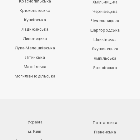
Краснопільська
Хмільницька
Крижопільська
Чернівецька
Кунківська
Чечельницька
Ладижинська
Шаргородська
Липовецька
Шпиківська
Лука-Мелешківська
Якушинецька
Літинська
Ямпільська
Махнівська
Яришівська
Могилів-Подільська
Україна
Полтавська
м. Київ
Рівненська