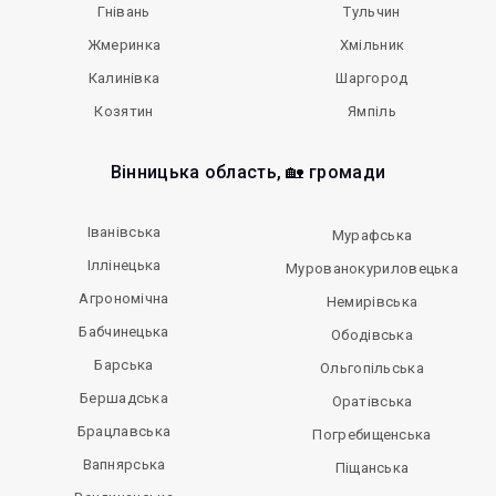
Гнівань
Тульчин
Жмеринка
Хмільник
Калинівка
Шаргород
Козятин
Ямпіль
Вінницька область, 🏡 громади
Іванівська
Мурафська
Іллінецька
Мурованокуриловецька
Агрономічна
Немирівська
Бабчинецька
Ободівська
Барська
Ольгопільська
Бершадська
Оратівська
Брацлавська
Погребищенська
Вапнярська
Піщанська