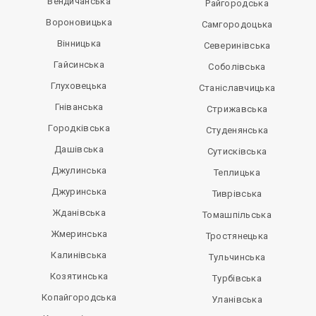
Вендичанська
Райгородська
Вороновицька
Самгородоцька
Вінницька
Северинівська
Гайсинська
Соболівська
Глуховецька
Станіславчицька
Гніванська
Стрижавська
Городківська
Студенянська
Дашівська
Сутисківська
Джулинська
Теплицька
Джуринська
Тиврівська
Жданівська
Томашпільська
Жмеринська
Тростянецька
Калинівська
Тульчинська
Козятинська
Турбівська
Копайгородська
Уланівська