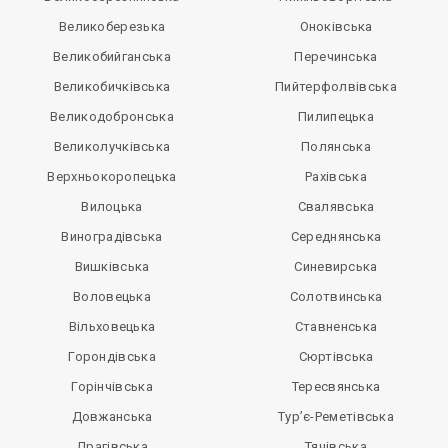
Великоберезька
Оноківська
Великобийганська
Перечинська
Великобичківська
Пийтерфолвівська
Великодобронська
Пилипецька
Великолучківська
Полянська
Верхньокоропецька
Рахівська
Вилоцька
Свалявська
Виноградівська
Середнянська
Вишківська
Синевирська
Воловецька
Солотвинська
Вільховецька
Ставненська
Горондівська
Сюртівська
Горінчівська
Тересвянська
Довжанська
Тур’є-Реметівська
Драгівська
Тячівська