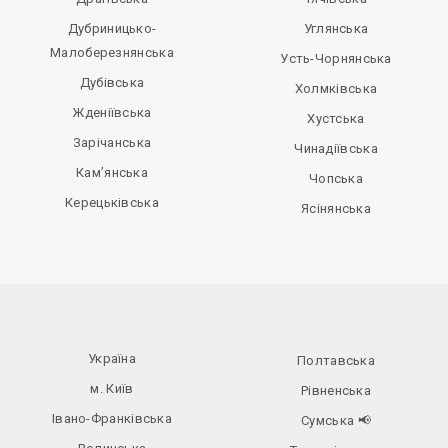
Дубриницько-
Углянська
Малоберезнянська
Усть-Чорнянська
Дубівська
Холмківська
Жденіївська
Хустська
Зарічанська
Чинадіївська
Кам’янська
Чопська
Керецьківська
Ясінянська
Україна
Полтавська
м. Київ
Рівненська
Івано-Франківська
Сумська
📢