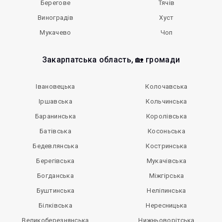
Берегове
Тячів
Виноградів
Хуст
Мукачево
Чоп
Закарпатська область, 🏡 громади
Івановецька
Колочавська
Іршавська
Кольчинська
Баранинська
Королівська
Батівська
Косоньська
Бедевлянська
Костринська
Берегівська
Мукачівська
Богданська
Міжгірська
Буштинська
Неліпинська
Білківська
Нересницька
Великоберезнянська
Нижньоворітська