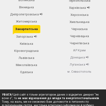
Волинська
Тернопільська
Вінницька
Харківська
📢
Дніпропетровська
📢
Херсонська
Житомирська
Хмельницька
Закарпатська
Черкаська
Чернівецька
Запорізька
📢
Чернігівська
Київська
АР Крим
Кіровоградська
Донецька
📢
Львівська
Луганська
📢
Миколаївська
м. Севастополь
Одеська
УВАГА!
Цей сайт є тільки агрегатором даних з відкритих джерел "як
вони є", та
не має відношення до влади та енергопостачальників
.
Тому, на жаль, ми не зможемо Вам допомогти в питаннях по
відключенням світла, ми тільки агрегуємо інформацію й робимо