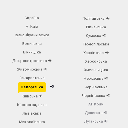
Україна
Полтавська
📢
м. Київ
Рівненська
Івано-Франківська
Сумська
📢
Волинська
Тернопільська
Вінницька
Харківська
📢
Дніпропетровська
📢
Херсонська
Житомирська
📢
Хмельницька
Закарпатська
Черкаська
📢
📢
Запорізька
Чернівецька
Чернігівська
📢
Київська
📢
АР Крим
Кіровоградська
Донецька
📢
Львівська
Луганська
📢
Миколаївська