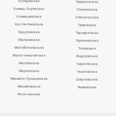
Коларівська
Смирновська
Комиш-Зорянська
Степненська
Комишуваська
Степногірська
Костянтинівська
Таврійська
Кушугумська
Тернуватська
Малинівська
Терпіннівська
Малобілозерська
Токмацька
Малотокмачанська
Федорівська
Матвіївська
Чернігівська
Мирненська
Чкаловська
Михайло-Лукашівська
Широківська
Михайлівська
Якимівська
Молочанська