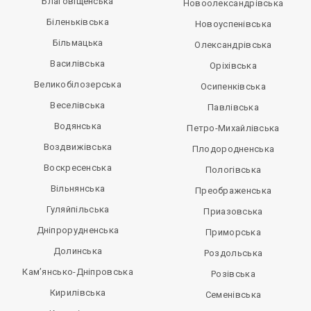
Благовіщенська
Новоолександрівська
Біленьківська
Новоуспенівська
Більмацька
Олександрівська
Василівська
Оріхівська
Великобілозерська
Осипенківська
Веселівська
Павлівська
Водянська
Петро-Михайлівська
Воздвижівська
Плодородненська
Воскресенська
Пологівська
Вільнянська
Преображенська
Гуляйпільська
Приазовська
Дніпрорудненська
Приморська
Долинська
Роздольська
Кам’янсько-Дніпровська
Розівська
Кирилівська
Семенівська