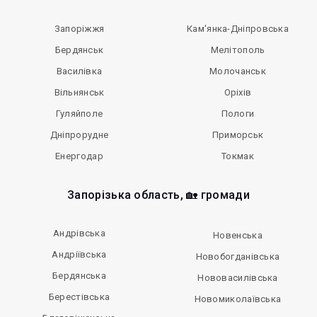
Запоріжжя
Кам'янка-Дніпровська
Бердянськ
Мелітополь
Василівка
Молочанськ
Вільнянськ
Оріхів
Гуляйполе
Пологи
Дніпрорудне
Приморськ
Енергодар
Токмак
Запорізька область, 🏡 громади
Андрівська
Новенська
Андріївська
Новобогданівська
Бердянська
Нововасилівська
Берестівська
Новомиколаївська