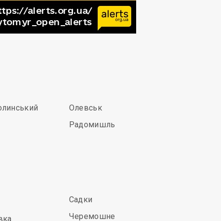
олинський
Олевськ
Радомишль
Садки
Черемошне
вка