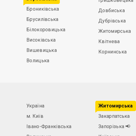
Гришковецька
Брониківська
Довбиська
Брусилівська
Дубрівська
Білокоровицька
Житомирська
Високівська
Квітнева
Вишевицька
Корнинська
Волицька
Україна
Житомирська
м. Київ
Закарпатська
Івано-Франківська
Запорізька
📢