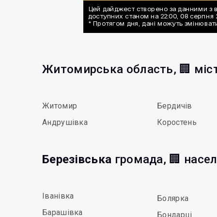
Житомирська область, 🏢 міс
Житомир
Бердичів
Андрушівка
Коростень
Березівська
громада, 🏢 насел
Іванівка
Болярка
Барашівка
Бондарці