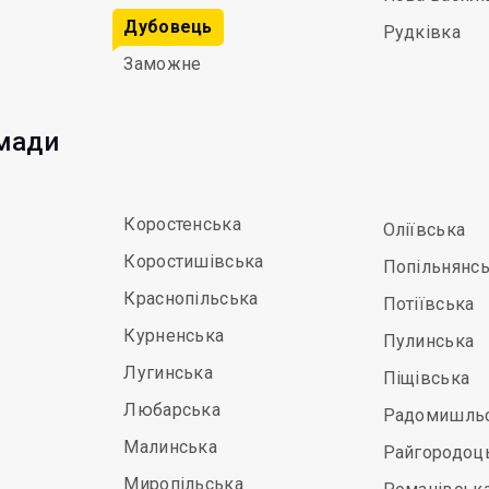
Дубовець
Рудківка
Заможне
омади
Коростенська
Оліївська
Коростишівська
Попільнянс
Краснопільська
Потіївська
Курненська
Пулинська
Лугинська
Піщівська
Любарська
Радомишль
Малинська
Райгородоц
Миропільська