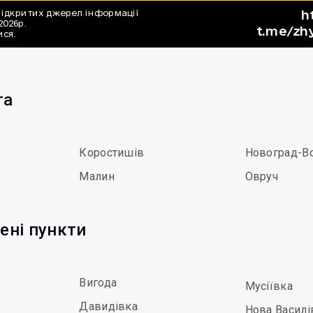
та
Коростишів
Новоград-В
Малин
Овруч
ені пункти
Вигода
Мусіївка
Давидівка
Нова Василі