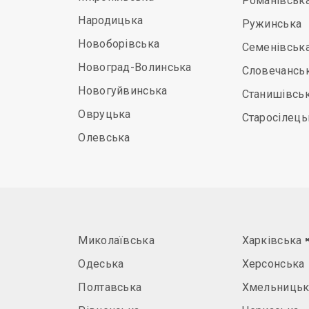
Романівськ
Народицька
Ружинська
Новоборівська
Семенівськ
Новоград-Волинська
Словечансь
Новогуйвинська
Станишівсь
Овруцька
Старосілець
Олевська
Миколаївська
Харківська
Одеська
Херсонська
Полтавська
Хмельницьк