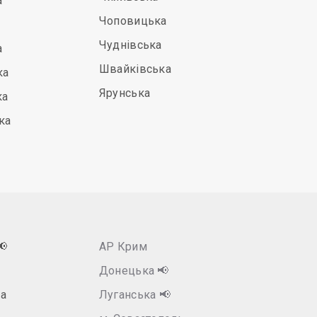
а
Чоповицька
Чуднівська
а
Швайківська
ка
Ярунська
ка
ка
📢
АР Крим
Донецька
📢
а
Луганська
📢