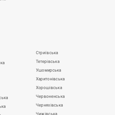
Стриївська
Тетерівська
ька
Ушомирська
Харитонівська
Хорошівська
Червоненська
ська
Черняхівська
ька
Чижівська