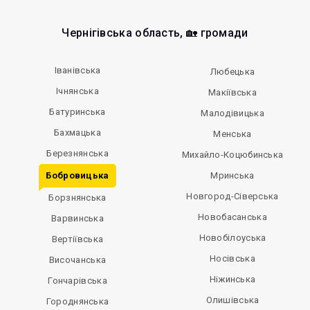
Чернігівська область, 🏡 громади
Іванівська
Любецька
Ічнянська
Макіївська
Батуринська
Малодівицька
Бахмацька
Менська
Березнянська
Михайло-Коцюбинська
Бобровицька
Мринська
Новгород-Сіверська
Борзнянська
Новобасанська
Варвинська
Новобілоуська
Вертіївська
Носівська
Височанська
Ніжинська
Гончарівська
Олишівська
Городнянська