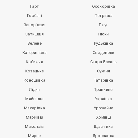
Гарт
Осокорівка
Горбачі
Петрівка
Запоріжжя
Плуг
Затишшя
Піски
Зелене
Рудьківка
Катеринівка
Свидовець
Кобижча
Стара Басань
Козацьке
Сухиня
Коношівка
Татарівка
Лідин
Травкине
Майнівка
Українка
Макарівка
Урожайне
Марківці
Хомівці
Миколаїв
Щаснівка
Мирне
Ярославка