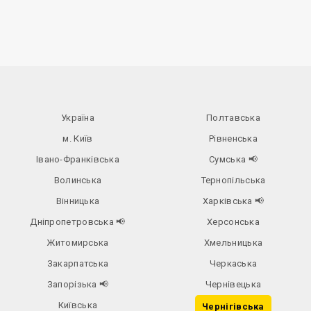
Україна
Полтавська
м. Київ
Рівненська
Івано-Франківська
Сумська
📢
Волинська
Тернопільська
Вінницька
Харківська
📢
Дніпропетровська
📢
Херсонська
Житомирська
Хмельницька
Закарпатська
Черкаська
Запорізька
📢
Чернівецька
Київська
Чернігівська