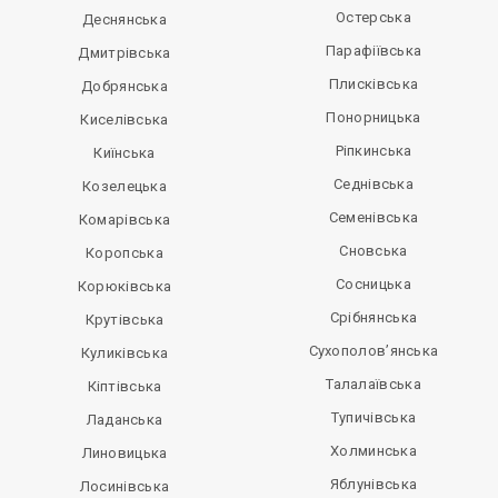
Остерська
Деснянська
Парафіївська
Дмитрівська
Плисківська
Добрянська
Понорницька
Киселівська
Ріпкинська
Киїнська
Седнівська
Козелецька
Семенівська
Комарівська
Сновська
Коропська
Сосницька
Корюківська
Срібнянська
Крутівська
Сухополов’янська
Куликівська
Талалаївська
Кіптівська
Тупичівська
Ладанська
Холминська
Линовицька
Яблунівська
Лосинівська