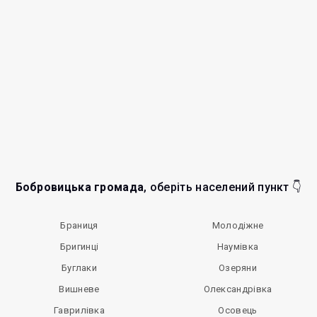
Бобровицька громада
, оберіть населений пункт 👇
Браниця
Молодіжне
Бригинці
Наумівка
Буглаки
Озеряни
Вишневе
Олександрівка
Гаврилівка
Осовець