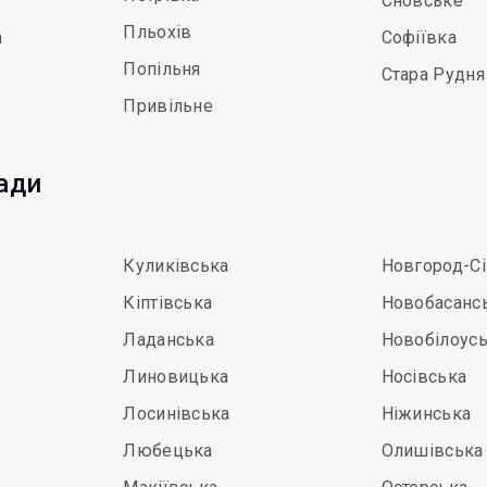
Сновське
Пльохів
а
Софіївка
Попільня
Стара Рудня
Привільне
мади
Куликівська
Новгород-С
Кіптівська
Новобасанс
Ладанська
Новобілоус
Линовицька
Носівська
Лосинівська
Ніжинська
Любецька
Олишівська