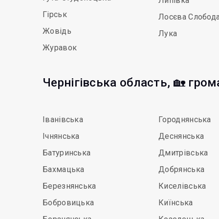
Липівка
Гірськ
Лосєва Слобод
Жовідь
Лука
Журавок
Чернігівська область, 🏡 гро
Іванівська
Городнянська
Ічнянська
Деснянська
Батуринська
Дмитрівська
Бахмацька
Добрянська
Березнянська
Киселівська
Бобровицька
Киїнська