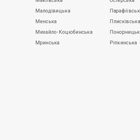
Макіївська
Остерська
Малодівицька
Парафіївськ
Менська
Плисківськ
Михайло-Коцюбинська
Понорницьк
Мринська
Ріпкинська