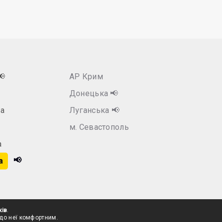
📢
АР Крим
Донецька
📢
а
Луганська
📢
м. Севастополь
а
📢
а
ків
.
 до неї комфортним.