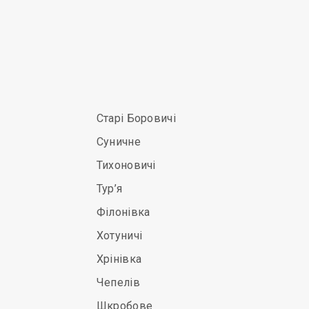
Старі Боровичі
Суничне
Тихоновичі
Тур’я
Філонівка
Хотуничі
Хрінівка
Чепелів
Шкробове