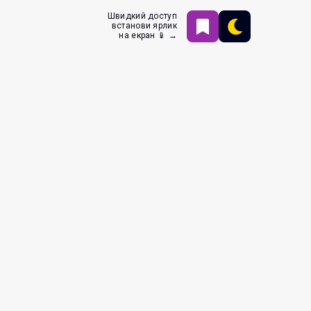
Швидкий доступ
встанови ярлик
на екран 📱 →