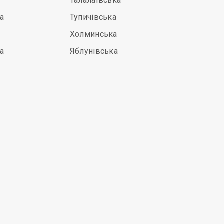
Талалаївська
а
Тупичівська
а
Холминська
а
Яблунівська