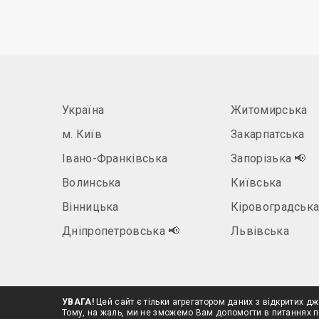
Україна
Житомирська
м. Київ
Закарпатська
Івано-Франківська
Запорізька
📢
Волинська
Київська
Вінницька
Кіровоградськ
Дніпропетровська
📢
Львівська
УВАГА!
Цей сайт є тільки агрегатором даних з відкритих дж
Тому, на жаль, ми не зможемо Вам допомогти в питаннях п