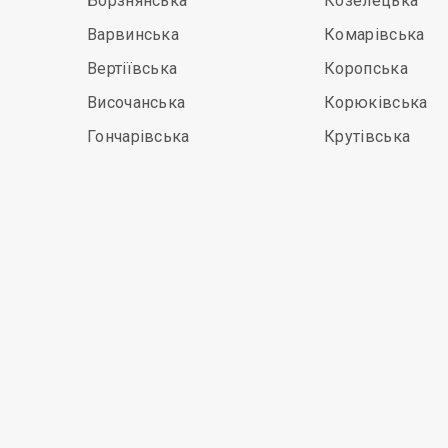
Борзнянська
Козелецька
Варвинська
Комарівська
Вертіївська
Коропська
Височанська
Корюківська
Гончарівська
Крутівська