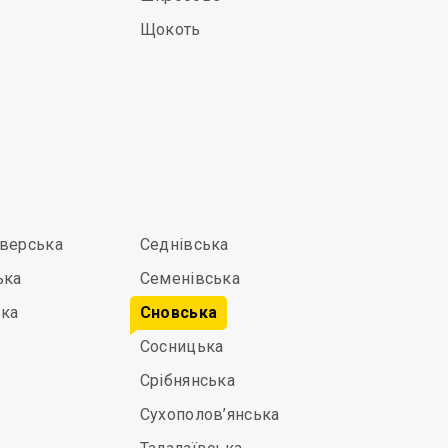
Щокоть
іверська
Седнівська
ька
Семенівська
ька
Сновська
Сосницька
Срібнянська
Сухополов’янська