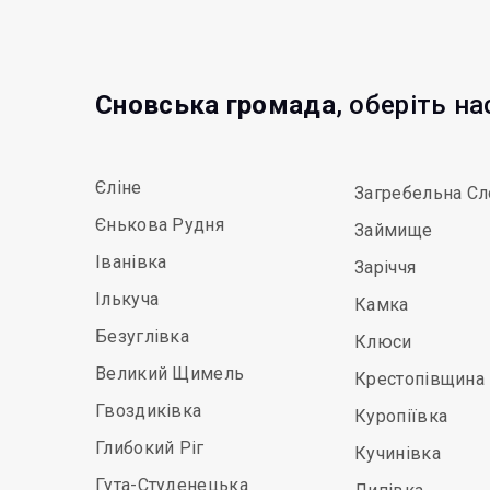
Сновська громада
, оберіть н
Єліне
Загребельна Сл
Єнькова Рудня
Займище
Іванівка
Заріччя
Ількуча
Камка
Безуглівка
Клюси
Великий Щимель
Крестопівщина
Гвоздиківка
Куропіївка
Глибокий Ріг
Кучинівка
Гута-Студенецька