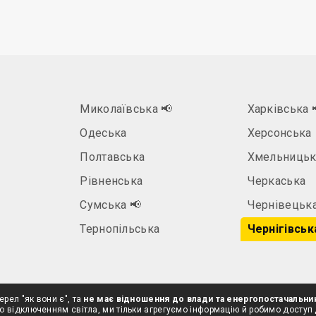
Миколаївська
📢
Харківська
Одеська
Херсонська
Полтавська
Хмельницьк
Рівненська
Черкаська
а
Сумська
📢
Чернівецьк
Тернопільська
Чернігівськ
ерел "як вони є", та
не має відношення до влади та енергопостачальни
о відключенням світла, ми тільки агрегуємо інформацію й робимо доступ