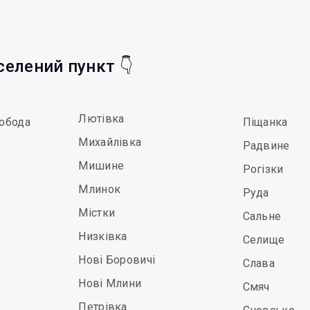
аселений пункт 👇
Лютівка
обода
Піщанка
Михайлівка
Радвине
Мишине
Рогізки
Млинок
Руда
Містки
Сальне
Низківка
Селище
Нові Боровичі
Слава
Нові Млини
Смяч
Петрівка