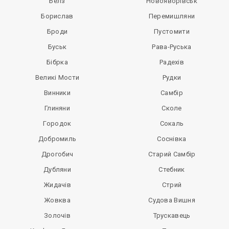
Белз
Новояворівськ
Борислав
Перемишляни
Броди
Пустомити
Буськ
Рава-Руська
Бібрка
Радехів
Великі Мости
Рудки
Винники
Самбір
Глиняни
Сколе
Городок
Сокаль
Добромиль
Соснівка
Дрогобич
Старий Самбір
Дубляни
Стебник
Жидачів
Стрий
Жовква
Судова Вишня
Золочів
Трускавець