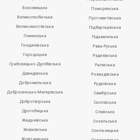
Бісковицька
Поморянська
Великолюбінська
Пустомитівська
Великомостівська
Підберізцівська
Глинянська
Підкамінська
Гніздичівська
Рава-Руська
Городоцька
Радехівська
Грабовецько-Дулібівська
Ралівська
Давидівська
Розвадівська
Добромильська
Рудківська
Добросинсько-Магерівська
Самбірська
Добротвірська
Сколівська
Дрогобицька
Славська
Жидачівська
Сокальська
Жовківська
Сокільницька
Жовтанецька
Солонківська