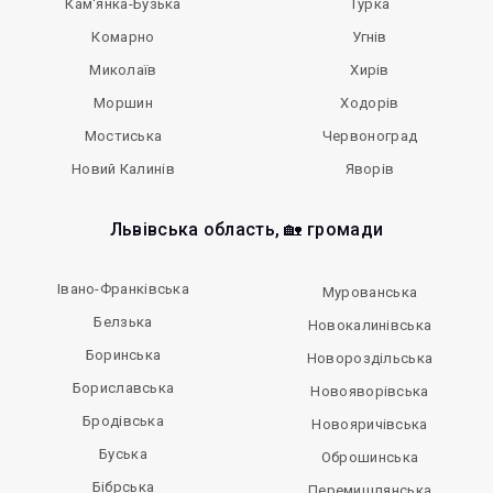
Кам'янка-Бузька
Турка
Комарно
Угнів
Миколаїв
Хирів
Моршин
Ходорів
Мостиська
Червоноград
Новий Калинів
Яворів
Львівська область, 🏡 громади
Івано-Франківська
Мурованська
Белзька
Новокалинівська
Боринська
Новороздільська
Бориславська
Новояворівська
Бродівська
Новояричівська
Буська
Оброшинська
Бібрська
Перемишлянська