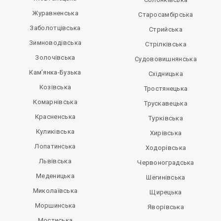
Журавненська
Старосамбірська
Заболотцівська
Стрийська
Зимноводівська
Стрілківська
Золочівська
Судововишнянська
Кам’янка-Бузька
Східницька
Козівська
Тростянецька
Комарнівська
Трускавецька
Красненська
Турківська
Куликівська
Хирівська
Лопатинська
Ходорівська
Львівська
Червоноградська
Меденицька
Шегинівська
Миколаївська
Щирецька
Моршинська
Яворівська
Мостиська