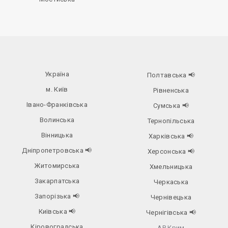
Україна
Полтавська
📢
м. Київ
Рівненська
Івано-Франківська
Сумська
📢
Волинська
Тернопільська
Вінницька
Харківська
📢
Дніпропетровська
📢
Херсонська
📢
Житомирська
Хмельницька
Закарпатська
Черкаська
Запорізька
📢
Чернівецька
Київська
📢
Чернігівська
📢
Кіровоградська
АР Крим