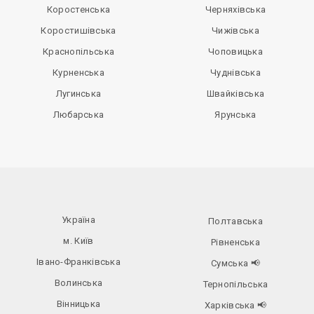
Коростенська
Черняхівська
Коростишівська
Чижівська
Краснопільська
Чоповицька
Курненська
Чуднівська
Лугинська
Швайківська
Любарська
Ярунська
Україна
Полтавська
м. Київ
Рівненська
Івано-Франківська
Сумська
📢
Волинська
Тернопільська
Вінницька
Харківська
📢