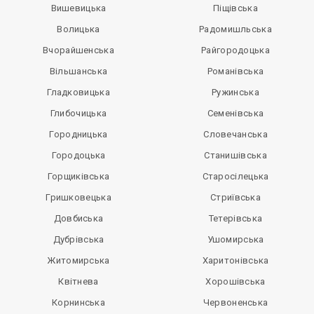
Вишевицька
Піщівська
Волицька
Радомишльська
Вчорайшенська
Райгородоцька
Вільшанська
Романівська
Гладковицька
Ружинська
Глибочицька
Семенівська
Городницька
Словечанська
Городоцька
Станишівська
Горщиківська
Старосілецька
Гришковецька
Стриївська
Довбиська
Тетерівська
Дубрівська
Ушомирська
Житомирська
Харитонівська
Квітнева
Хорошівська
Корнинська
Червоненська