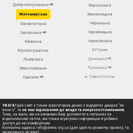
Дніпропетровська
📢
Херсонська
Житомирська
Хмельницька
Черкаська
Закарпатська
Чернівецька
Запорізька
📢
Чернігівська
Київська
АР Крим
Кіровоградська
Донецька
📢
Львівська
Луганська
📢
Миколаївська
м. Севастополь
Одеська
📢
УВАГА!
Цей сайт є тільки агрегатором даних з відкритих джерел "як
вони є", та
не має відношення до влади та енергопостачальників
.
Тому, на жаль, ми не зможемо Вам допомогти в питаннях по
відключенням світла, ми тільки агрегуємо інформацію й робимо
доступ до неї комфортним.
Контактна адреса:
info@alerts.org.ua
(для ідей по розвитку проекту, та
зворотнього зв'язку)