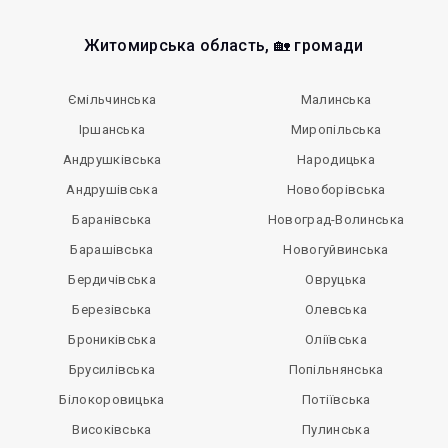
Житомирська область, 🏡 громади
Ємільчинська
Малинська
Іршанська
Миропільська
Андрушківська
Народицька
Андрушівська
Новоборівська
Баранівська
Новоград-Волинська
Барашівська
Новогуйвинська
Бердичівська
Овруцька
Березівська
Олевська
Брониківська
Оліївська
Брусилівська
Попільнянська
Білокоровицька
Потіївська
Високівська
Пулинська