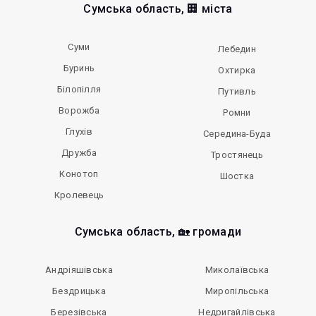
Сумська область, 🏢 міста
Суми
Лебедин
Буринь
Охтирка
Білопілля
Путивль
Ворожба
Ромни
Глухів
Середина-Буда
Дружба
Тростянець
Конотоп
Шостка
Кролевець
Сумська область, 🏡 громади
Андріяшівська
Миколаївська
Бездрицька
Миропільська
Березівська
Недригайлівська