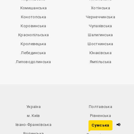
Комишанська
Хотінська
Конотопська
Чернеччинська
Коровинська
Чупахівська
Краснопільська
Шалигинська
Кролевецька
Шосткинська
Лебединська
Юнаківська
Липоводолинська
Ямпільська
Україна
Полтавська
м. Київ
Рівненська
Івано-Франківська
📢
Сумська
Волинська