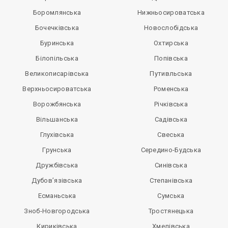
Боромлянська
Нижньосироватська
Бочечківська
Новослобідська
Буринська
Охтирська
Білопільська
Попівська
Великописарівська
Путивльська
Верхньосироватська
Роменська
Ворожбянська
Річківська
Вільшанська
Садівська
Глухівська
Свеська
Грунська
Середино-Будська
Дружбівська
Синівська
Дубов’язівська
Степанівська
Есманьська
Сумська
Зноб-Новгородська
Тростянецька
Кириківська
Хмелівська