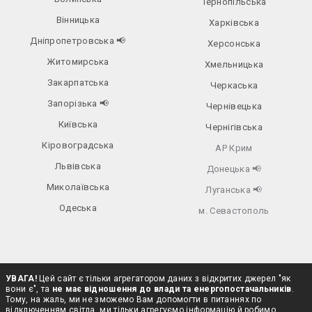
Тернопільська
Вінницька
Харківська
Дніпропетровська
📢
Херсонська
Житомирська
Хмельницька
Закарпатська
Черкаська
Запорізька
📢
Чернівецька
Київська
Чернігівська
Кіровоградська
АР Крим
Львівська
Донецька
📢
Миколаївська
Луганська
📢
Одеська
м. Севастополь
УВАГА!
Цей сайт є тільки агрегатором даних з відкритих джерел "як
вони є", та
не має відношення до влади та енергопостачальників
.
Тому, на жаль, ми не зможемо Вам допомогти в питаннях по
відключенням світла, ми тільки агрегуємо інформацію й робимо