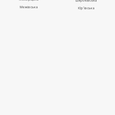
Широківська
Межівська
Юр’ївська