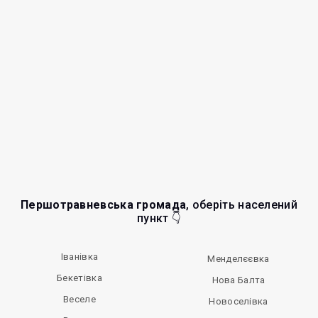
Першотравневська громада
, оберіть населений
пункт 👇
Іванівка
Менделєєвка
Бекетівка
Нова Балта
Веселе
Новоселівка