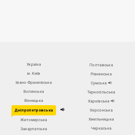
Україна
Полтавська
м. Київ
Рівненська
Івано-Франківська
Сумська
📢
Волинська
Тернопільська
Вінницька
Харківська
📢
📢
Дніпропетровська
Херсонська
Хмельницька
Житомирська
Черкаська
Закарпатська