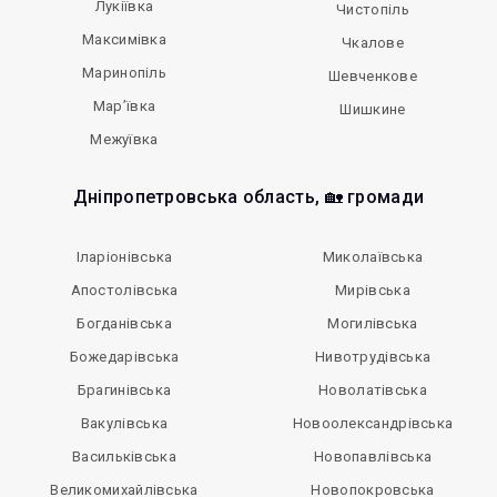
Лукіївка
Чистопіль
Максимівка
Чкалове
Маринопіль
Шевченкове
Мар’ївка
Шишкине
Межуївка
Дніпропетровська область, 🏡 громади
Іларіонівська
Миколаївська
Апостолівська
Мирівська
Богданівська
Могилівська
Божедарівська
Нивотрудівська
Брагинівська
Новолатівська
Вакулівська
Новоолександрівська
Васильківська
Новопавлівська
Великомихайлівська
Новопокровська