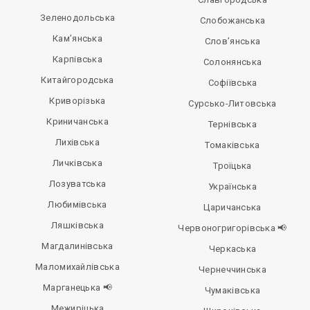
Зеленодольська
Слобожанська
Кам’янська
Слов’янська
Карпівська
Солонянська
Китайгородська
Софіївська
Криворізька
Сурсько-Литовська
Криничанська
Тернівська
Лихівська
Томаківська
Личківська
Троїцька
Лозуватська
Українська
Любимівська
Царичанська
Ляшківська
Червоногригорівська 📢
Магдалинівська
Черкаська
Маломихайлівська
Чернеччинська
Марганецька 📢
Чумаківська
Межиріцька