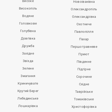
Високе
Новоіванівка
Високопіль
Олександропіль
Водяне
Олександрівка
Головкове
Охотниче
Голубівка
Павлопілля
Довгівка
Пахар
Дружба
Першотравневе
Західне
Приют
Звізда
Південне
Зелене
Підгірне
Змагання
Сорочине
Криничувате
Східне
Крутий Берег
Таврійське
Лебединське
Томаківське
Лошкарівка
Христофорівка