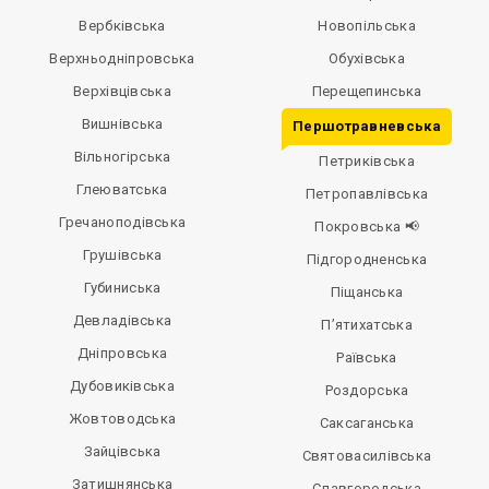
Вербківська
Новопільська
Верхньодніпровська
Обухівська
Верхівцівська
Перещепинська
Вишнівська
Першотравневська
Вільногірська
Петриківська
Глеюватська
Петропавлівська
Гречаноподівська
Покровська 📢
Грушівська
Підгородненська
Губиниська
Піщанська
Девладівська
П’ятихатська
Дніпровська
Раївська
Дубовиківська
Роздорська
Жовтоводська
Саксаганська
Зайцівська
Святовасилівська
Затишнянська
Славгородська