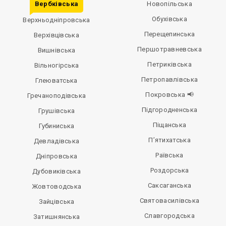
Вербківська
Новопільська
Обухівська
Верхньодніпровська
Перещепинська
Верхівцівська
Першотравневська
Вишнівська
Петриківська
Вільногірська
Петропавлівська
Глеюватська
Покровська 📢
Гречаноподівська
Підгородненська
Грушівська
Піщанська
Губиниська
П’ятихатська
Девладівська
Раївська
Дніпровська
Роздорська
Дубовиківська
Саксаганська
Жовтоводська
Святовасилівська
Зайцівська
Славгородська
Затишнянська