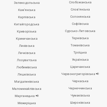
Слобожанська
Зеленодольська
Слов’янська
Кам’янська
Солонянська
Карпівська
Софіївська
Китайгородська
Сурсько-Литовська
Криворізька
Тернівська
Криничанська
Томаківська
Лихівська
Троїцька
Личківська
Українська
Лозуватська
Царичанська
Любимівська
Червоногригорівська 📢
Ляшківська
Черкаська
Магдалинівська
Чернеччинська
Маломихайлівська
Чумаківська
Марганецька 📢
Широківська
Межиріцька