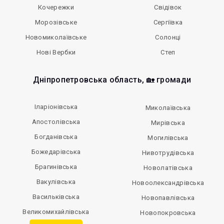
Кочережки
Свідівок
Морозівське
Сергіївка
Новомиколаївське
Солонці
Нові Вербки
Степ
Дніпропетровська область, 🏡 громади
Іларіонівська
Миколаївська
Апостолівська
Мирівська
Богданівська
Могилівська
Божедарівська
Нивотрудівська
Брагинівська
Новолатівська
Вакулівська
Новоолександрівська
Васильківська
Новопавлівська
Великомихайлівська
Новопокровська