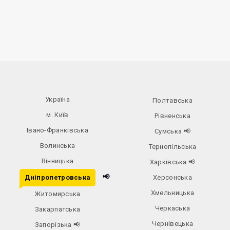
Україна
Полтавська
м. Київ
Рівненська
Івано-Франківська
Сумська
📢
Волинська
Тернопільська
Вінницька
Харківська
📢
📢
Дніпропетровська
Херсонська
Хмельницька
Житомирська
Черкаська
Закарпатська
Чернівецька
Запорізька
📢