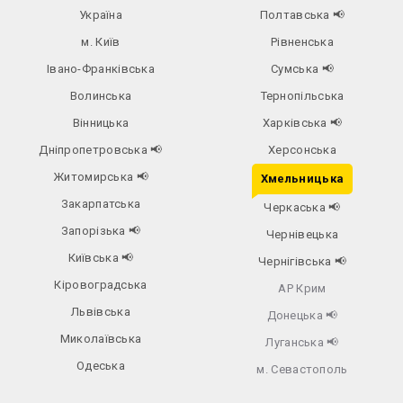
Україна
Полтавська
📢
м. Київ
Рівненська
Івано-Франківська
Сумська
📢
Волинська
Тернопільська
Вінницька
Харківська
📢
Дніпропетровська
📢
Херсонська
Житомирська
📢
Хмельницька
Закарпатська
Черкаська
📢
Запорізька
📢
Чернівецька
Київська
📢
Чернігівська
📢
Кіровоградська
АР Крим
Львівська
Донецька
📢
Миколаївська
Луганська
📢
Одеська
м. Севастополь