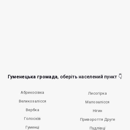
Гуменецька громада
, оберіть населений пункт 👇
Абрикосівка
Лисогірка
Великозалісся
Малозалісся
Вербка
Нігин
Голосків
Привороття Друге
Гуменці
Пудлівці