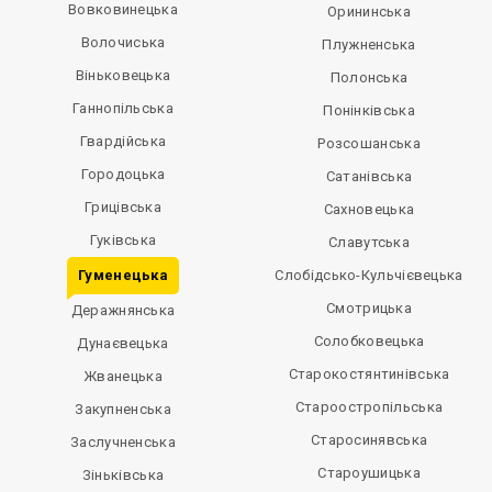
Вовковинецька
Орининська
Волочиська
Плужненська
Віньковецька
Полонська
Ганнопільська
Понінківська
Гвардійська
Розсошанська
Городоцька
Сатанівська
Грицівська
Сахновецька
Гуківська
Славутська
Гуменецька
Слобідсько-Кульчієвецька
Смотрицька
Деражнянська
Солобковецька
Дунаєвецька
Старокостянтинівська
Жванецька
Староостропільська
Закупненська
Старосинявська
Заслучненська
Староушицька
Зіньківська