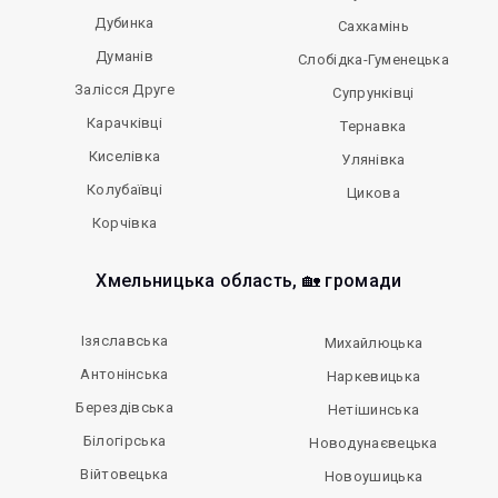
Дубинка
Сахкамінь
Думанів
Слобідка-Гуменецька
Залісся Друге
Супрунківці
Карачківці
Тернавка
Киселівка
Улянівка
Колубаївці
Цикова
Корчівка
Хмельницька область, 🏡 громади
Ізяславська
Михайлюцька
Антонінська
Наркевицька
Берездівська
Нетішинська
Білогірська
Новодунаєвецька
Вiйтовецька
Новоушицька