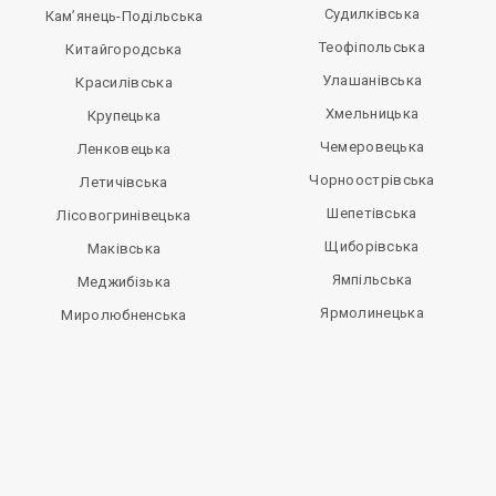
Судилківська
Кам’янець-Подільська
Теофіпольська
Китайгородська
Улашанівська
Красилівська
Хмельницька
Крупецька
Чемеровецька
Ленковецька
Чорноострівська
Летичівська
Шепетівська
Лісовогринівецька
Щиборівська
Маківська
Ямпільська
Меджибізька
Ярмолинецька
Миролюбненська