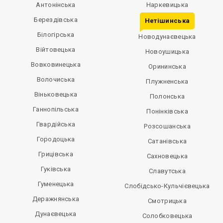
Антонінська
Наркевицька
Берездівська
Нетішинська
Білогірська
Новодунаєвецька
Вiйтовецька
Новоушицька
Вовковинецька
Орининська
Волочиська
Плужненська
Віньковецька
Полонська
Ганнопільська
Понінківська
Гвардійська
Розсошанська
Городоцька
Сатанівська
Грицівська
Сахновецька
Гуківська
Славутська
Гуменецька
Слобідсько-Кульчієвецька
Деражнянська
Смотрицька
Дунаєвецька
Солобковецька