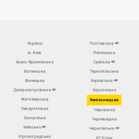
Україна
Полтавська
📢
м. Київ
Рівненська
Івано-Франківська
Сумська
📢
Волинська
Тернопільська
Вінницька
Харківська
📢
Дніпропетровська
📢
Херсонська
Житомирська
Хмельницька
Закарпатська
Черкаська
Запорізька
Чернівецька
Київська
📢
Чернігівська
📢
Кіровоградська
АР Крим