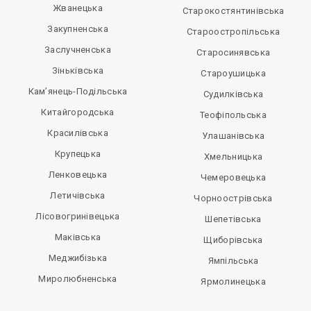
Жванецька
Старокостянтинівська
Закупненська
Староостропільська
Заслучненська
Старосинявська
Зіньківська
Староушицька
Кам’янець-Подільська
Судилківська
Китайгородська
Теофіпольська
Красилівська
Улашанівська
Крупецька
Хмельницька
Ленковецька
Чемеровецька
Летичівська
Чорноострівська
Лісовогринівецька
Шепетівська
Маківська
Щиборівська
Меджибізька
Ямпільська
Миролюбненська
Ярмолинецька