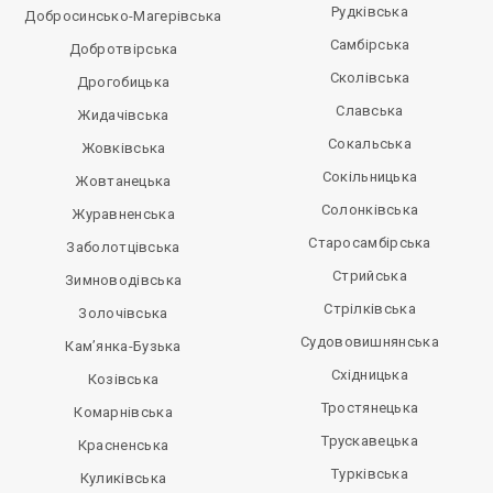
Рудківська
Добросинсько-Магерівська
Самбірська
Добротвірська
Сколівська
Дрогобицька
Славська
Жидачівська
Сокальська
Жовківська
Сокільницька
Жовтанецька
Солонківська
Журавненська
Старосамбірська
Заболотцівська
Стрийська
Зимноводівська
Стрілківська
Золочівська
Судововишнянська
Кам’янка-Бузька
Східницька
Козівська
Тростянецька
Комарнівська
Трускавецька
Красненська
Турківська
Куликівська