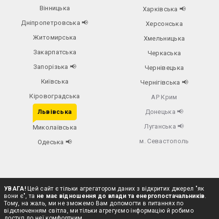
Вінницька
Харківська
📢
Дніпропетровська
📢
Херсонська
Житомирська
Хмельницька
Закарпатська
Черкаська
Запорізька
📢
Чернівецька
Київська
Чернігівська
📢
Кіровоградська
АР Крим
Львівська
Донецька
📢
Луганська
📢
Миколаївська
м. Севастополь
Одеська
📢
УВАГА!
Цей сайт є тільки агрегатором даних з відкритих джерел "як
вони є", та
не має відношення до влади та енергопостачальників
.
Тому, на жаль, ми не зможемо Вам допомогти в питаннях по
відключенням світла, ми тільки агрегуємо інформацію й робимо
доступ до неї комфортним.