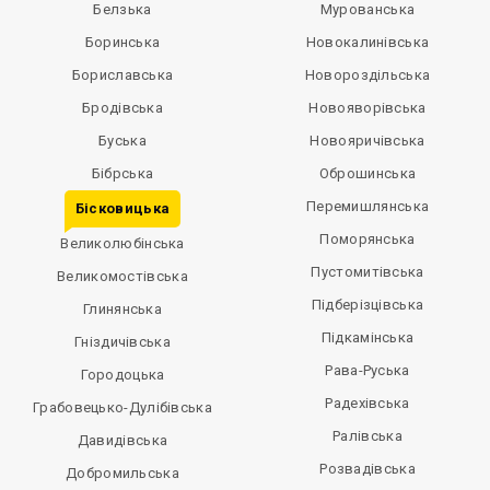
Белзька
Мурованська
Боринська
Новокалинівська
Бориславська
Новороздільська
Бродівська
Новояворівська
Буська
Новояричівська
Бібрська
Оброшинська
Перемишлянська
Бісковицька
Поморянська
Великолюбінська
Пустомитівська
Великомостівська
Підберізцівська
Глинянська
Підкамінська
Гніздичівська
Рава-Руська
Городоцька
Радехівська
Грабовецько-Дулібівська
Ралівська
Давидівська
Розвадівська
Добромильська