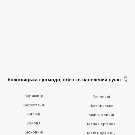
Бісковицька громада
, оберіть населений пункт 👇
Баранівці
Лановичі
Берестяни
Лютовиська
Биличі
Максимовичі
Букова
Мала Вербівка
Бісковичі
Малі Баранівці