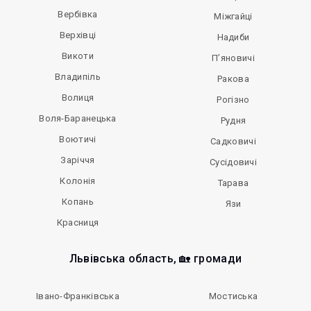
Вербівка
Міжгайці
Верхівці
Надиби
Викоти
П’яновичі
Владипіль
Ракова
Волиця
Рогізно
Воля-Баранецька
Рудня
Воютичі
Садковичі
Заріччя
Сусідовичі
Колонія
Тарава
Копань
Язи
Красниця
Львівська область, 🏡 громади
Івано-Франківська
Мостиська