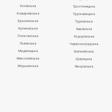
Козівська
Тростянецька
Комарнівська
Трускавецька
Красненська
Турківська
Куликівська
Хирівська
Лопатинська
Ходорівська
Львівська
Червоноградська
Меденицька
Шегинівська
Миколаївська
Щирецька
Моршинська
Яворівська