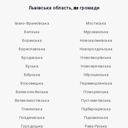
Львівська область, 🏡 громади
Івано-Франківська
Мостиська
Белзька
Мурованська
Боринська
Новокалинівська
Бориславська
Новороздільська
Бродівська
Новояворівська
Буська
Новояричівська
Бібрська
Оброшинська
Бісковицька
Перемишлянська
Великолюбінська
Поморянська
Великомостівська
Пустомитівська
Глинянська
Підберізцівська
Гніздичівська
Підкамінська
Городоцька
Рава-Руська