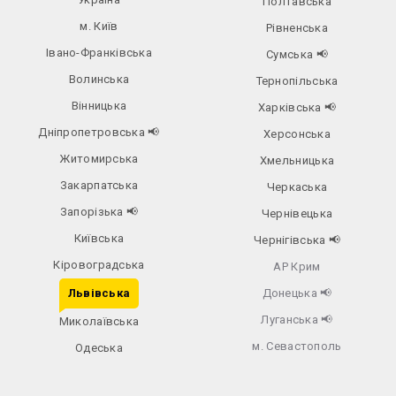
Полтавська
м. Київ
Рівненська
Івано-Франківська
Сумська
📢
Волинська
Тернопільська
Вінницька
Харківська
📢
Дніпропетровська
📢
Херсонська
Житомирська
Хмельницька
Закарпатська
Черкаська
Запорізька
📢
Чернівецька
Київська
Чернігівська
📢
Кіровоградська
АР Крим
Львівська
Донецька
📢
Луганська
📢
Миколаївська
м. Севастополь
Одеська