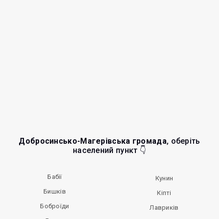
Добросинсько-Магерівська громада
, оберіть
населений пункт 👇
Бабії
Кунин
Бишків
Кіпті
Боброїди
Лавриків