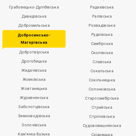
Грабовецько-Дулібівська
Радехівська
Давидівська
Ралівська
Добромильська
Розвадівська
Рудківська
Добросинсько-
Магерівська
Самбірська
Добротвірська
Сколівська
Дрогобицька
Славська
Жидачівська
Сокальська
Жовківська
Сокільницька
Жовтанецька
Солонківська
Журавненська
Старосамбірська
Заболотцівська
Стрийська
Зимноводівська
Стрілківська
Золочівська
Судововишнянська
Кам’янка-Бузька
Східницька