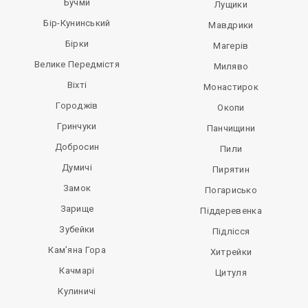
Бучми
Лущики
Бір-Кунинський
Мавдрики
Бірки
Магерів
Велике Передмістя
Миляво
Віхті
Монастирок
Городжів
Окопи
Гринчуки
Панчищини
Добросин
Пили
Думичі
Пирятин
Замок
Погарисько
Зарище
Піддеревенка
Зубейки
Підлісся
Кам’яна Гора
Хитрейки
Качмарі
Цитуля
Кулиничі