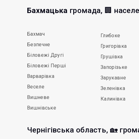
Бахмацька
громада, 🏢 населе
Бахмач
Глибоке
Безпечне
Григорівка
Біловежі Другі
Грушівка
Біловежі Перші
Запорізьке
Варварівка
Зарукавне
Веселе
Зеленівка
Вишневе
Калинівка
Вишнівське
Чернігівська область, 🏡 гро