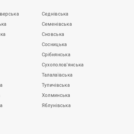
іверська
Седнівська
ька
Семенівська
ька
Сновська
Сосницька
Срібнянська
Сухополов’янська
Талалаївська
а
Тупичівська
а
Холминська
а
Яблунівська