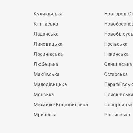
Куликівська
Новгород-С
Кіптівська
Новобасанс
Ладанська
Новобілоус
Линовицька
Носівська
Лосинівська
Ніжинська
Любецька
Олишівська
Макіївська
Остерська
Малодівицька
Парафіївськ
Менська
Плисківськ
Михайло-Коцюбинська
Понорницьк
Мринська
Ріпкинська