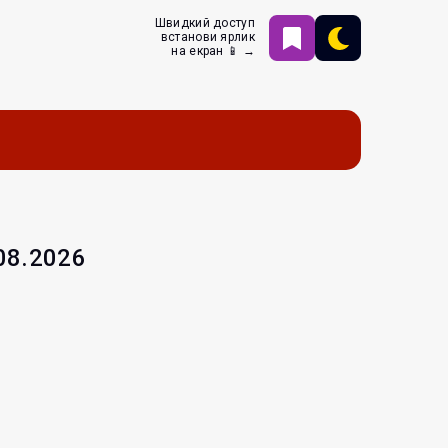
Швидкий доступ
встанови ярлик
на екран 📱 →
.08.2026