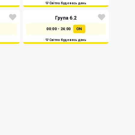
💡 Світло буде весь день
Група 6.2
00:00 - 24:00
ON
💡 Світло буде весь день