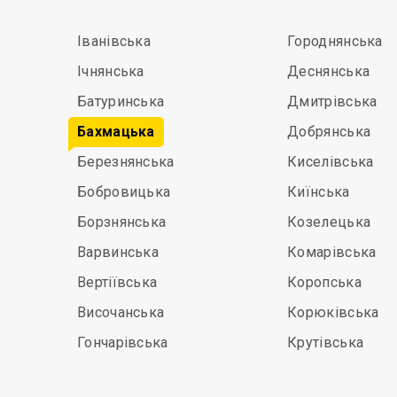
Іванівська
Городнянська
Ічнянська
Деснянська
Батуринська
Дмитрівська
Бахмацька
Добрянська
Березнянська
Киселівська
Бобровицька
Киїнська
Борзнянська
Козелецька
Варвинська
Комарівська
Вертіївська
Коропська
Височанська
Корюківська
Гончарівська
Крутівська