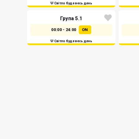
💡 Світло буде весь день
Група 5.1
00:00 - 24:00
ON
💡 Світло буде весь день