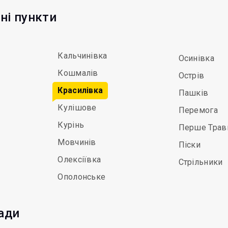
ні пункти
Кальчинівка
Осинівка
Кошмалів
Острів
Красилівка
Пашків
Кулішове
Перемога
Курінь
Перше Трав
Мовчинів
Піски
Олексіївка
Стрільники
Ополонське
мади