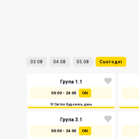
03.08
04.08
05.08
Сьогодні
Група 1.1
00:00 - 24:00
ON
💡 Світло буде весь день
Група 3.1
00:00 - 24:00
ON