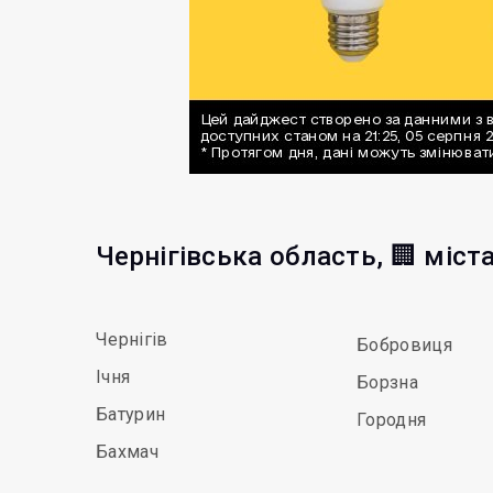
Чернігівська область, 🏢 міст
Чернігів
Бобровиця
Ічня
Борзна
Батурин
Городня
Бахмач