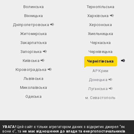
Волинська
Тернопільська
Вінницька
Харківська
📢
Дніпропетровська
📢
Херсонська
Житомирська
Хмельницька
Закарпатська
Черкаська
Запорізька
📢
Чернівецька
Київська
📢
📢
Чернігівська
Кіровоградська
📢
АР Крим
Львівська
Донецька
📢
Миколаївська
Луганська
📢
Одеська
м. Севастополь
УВАГА!
Цей сайт є тільки агрегатором даних з відкритих джерел "як
вони є", та
не має відношення до влади та енергопостачальників
.