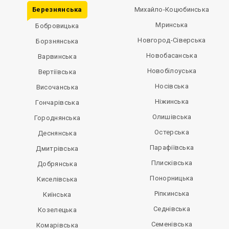
Березнянська
Михайло-Коцюбинська
Мринська
Бобровицька
Новгород-Сіверська
Борзнянська
Новобасанська
Варвинська
Новобілоуська
Вертіївська
Носівська
Височанська
Ніжинська
Гончарівська
Олишівська
Городнянська
Остерська
Деснянська
Парафіївська
Дмитрівська
Плисківська
Добрянська
Понорницька
Киселівська
Ріпкинська
Киїнська
Седнівська
Козелецька
Семенівська
Комарівська