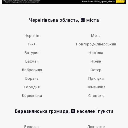
Чернігівська область, 🏢 міста
Чернігів
Мена
Ічня
Новгород-Сіверський
Батурин
Носівка
Бахмач
Ніжин
Бобровиця
Остер
Борзна
Прилуки
Городня
Семенівка
Корюківка
Сновськ
Березнянська
громада, 🏢 населені пункти
Березна
Локнисте