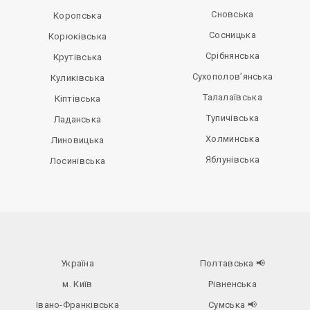
Сновська
Коропська
Сосницька
Корюківська
Срібнянська
Крутівська
Сухополов’янська
Куликівська
Талалаївська
Кіптівська
Тупичівська
Ладанська
Холминська
Линовицька
Яблунівська
Лосинівська
Україна
Полтавська
📢
м. Київ
Рівненська
Івано-Франківська
Сумська
📢