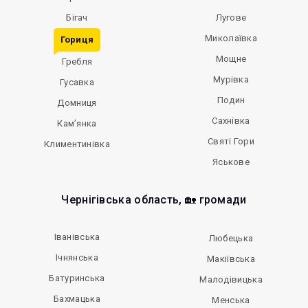
Бігач
Лугове
Миколаївка
Гориця
Мощне
Гребля
Мурівка
Гусавка
Подин
Домниця
Сахнівка
Кам’янка
Святі Гори
Климентинівка
Яськове
Чернігівська область, 🏡 громади
Іванівська
Любецька
Ічнянська
Макіївська
Батуринська
Малодівицька
Бахмацька
Менська