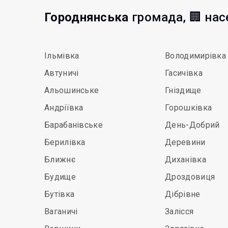
Городнянська
громада, 🏢 нас
Ільмівка
Володимирівка
Автуничі
Гасичівка
Альошинське
Гніздище
Андріївка
Горошківка
Барабанівське
День-Добрий
Берилівка
Деревини
Ближнє
Диханівка
Будище
Дроздовиця
Бутівка
Дібрівне
Ваганичі
Залісся