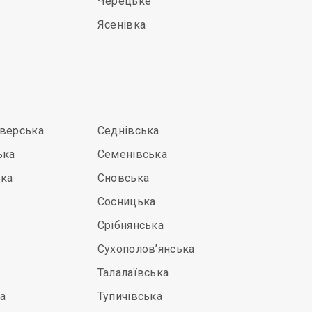
Черецьке
Ясенівка
іверська
Седнівська
ька
Семенівська
ька
Сновська
Сосницька
Срібнянська
Сухополов’янська
Талалаївська
а
Тупичівська