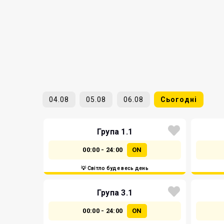
04.08
05.08
06.08
Сьогодні
Група 1.1
00:00 - 24:00
ON
💡 Світло буде весь день
Група 3.1
00:00 - 24:00
ON