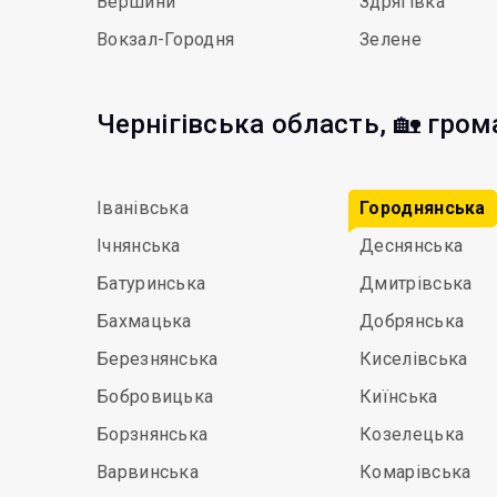
Вершини
Здрягівка
Вокзал-Городня
Зелене
Чернігівська область, 🏡 гро
Іванівська
Городнянська
Ічнянська
Деснянська
Батуринська
Дмитрівська
Бахмацька
Добрянська
Березнянська
Киселівська
Бобровицька
Киїнська
Борзнянська
Козелецька
Варвинська
Комарівська