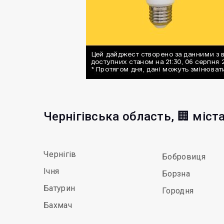
Чернігівська область, 🏢 міст
Чернігів
Бобровиця
Ічня
Борзна
Батурин
Городня
Бахмач