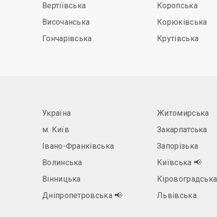
Вертіївська
Коропська
Височанська
Корюківська
Гончарівська
Крутівська
Україна
Житомирська
м. Київ
Закарпатська
Івано-Франківська
Запорізька
Волинська
Київська
📢
Вінницька
Кіровоградськ
Дніпропетровська
📢
Львівська