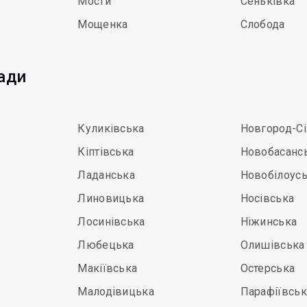
Мости
Сеньківка
Мощенка
Слобода
мади
Куликівська
Новгород-С
Кіптівська
Новобасанс
Ладанська
Новобілоус
Линовицька
Носівська
Лосинівська
Ніжинська
Любецька
Олишівська
Макіївська
Остерська
Малодівицька
Парафіївськ