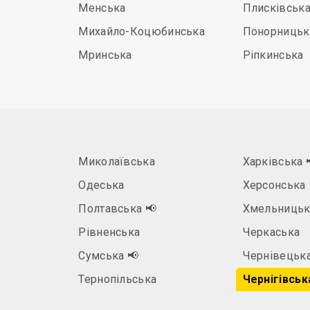
Менська
Плисківськ
Михайло-Коцюбинська
Понорницьк
Мринська
Ріпкинська
Миколаївська
Харківська
Одеська
Херсонська
Полтавська
📢
Хмельницьк
Рівненська
Черкаська
а
Сумська
📢
Чернівецьк
Тернопільська
Чернігівськ