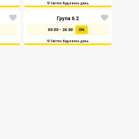
💡 Світло буде весь день
Група 6.2
00:00 - 24:00
ON
💡 Світло буде весь день