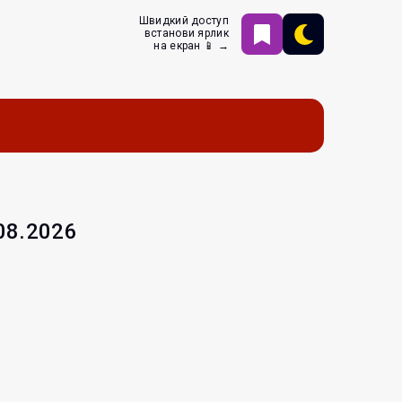
Швидкий доступ
встанови ярлик
на екран 📱 →
.08.2026