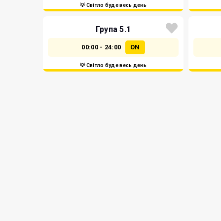
💡 Світло буде весь день
Група 5.1
00:00 - 24:00
ON
💡 Світло буде весь день