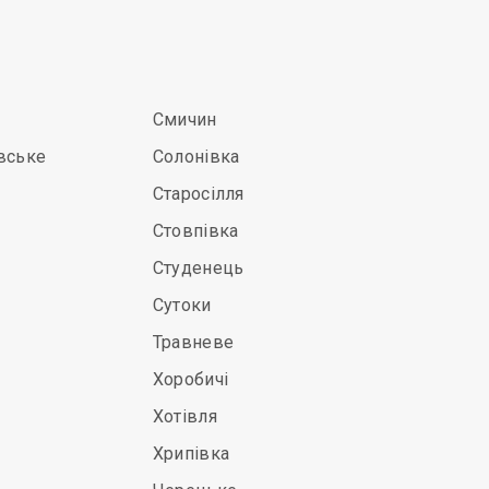
Смичин
вське
Солонівка
Старосілля
Стовпівка
Студенець
Сутоки
Травневе
Хоробичі
Хотівля
Хрипівка