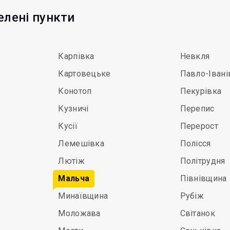
елені пункти
Карпівка
Невкля
Картовецьке
Павло-Івані
Конотоп
Пекурівка
Кузничі
Перепис
Кусії
Перерост
Лемешівка
Полісся
Лютіж
Політрудня
Мальча
Півнівщина
Минаївщина
Рубіж
Моложава
Світанок