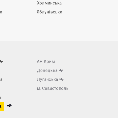
а
Холминська
а
Яблунівська
📢
АР Крим
Донецька
📢
а
Луганська
📢
м. Севастополь
а
📢
а