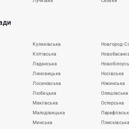
Лучківка
Сезьки
мади
Куликівська
Новгород-С
Кіптівська
Новобасанс
Ладанська
Новобілоус
Линовицька
Носівська
Лосинівська
Ніжинська
Любецька
Олишівська
Макіївська
Остерська
Малодівицька
Парафіївськ
Менська
Плисківськ