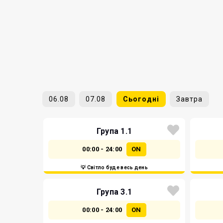
06.08
07.08
Сьогодні
Завтра
Група 1.1
00:00 - 24:00
ON
💡 Світло буде весь день
Група 3.1
00:00 - 24:00
ON