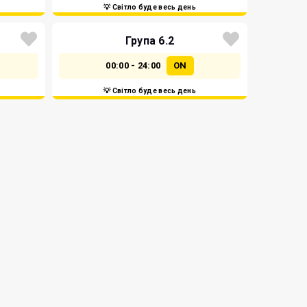
💡 Світло буде весь день
Група 6.2
00:00 - 24:00
ON
💡 Світло буде весь день