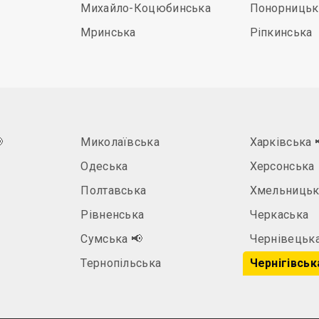
Михайло-Коцюбинська
Понорницьк
Мринська
Ріпкинська

Миколаївська
Харківська
Одеська
Херсонська
Полтавська
Хмельницьк
Рівненська
Черкаська
а
Сумська
📢
Чернівецьк
Тернопільська
Чернігівськ