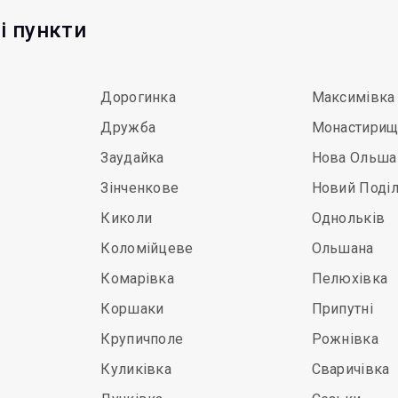
і пункти
Дорогинка
Максимівка
Дружба
Монастири
Заудайка
Нова Ольша
Зінченкове
Новий Поді
Киколи
Однольків
Коломійцеве
Ольшана
Комарівка
Пелюхівка
Коршаки
Припутні
Крупичполе
Рожнівка
Куликівка
Сваричівка