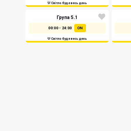
💡 Світло буде весь день
Група 5.1
00:00 - 24:00
ON
💡 Світло буде весь день