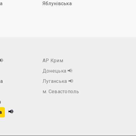
а
Яблунівська
📢
АР Крим
Донецька
📢
а
Луганська
📢
м. Севастополь
а
📢
а