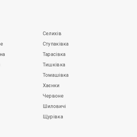
Селихів
ще
Ступаківка
на
Тарасівка
л
Тишківка
Томашівка
Хаєнки
Червоне
Шиловичі
Щурівка