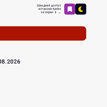
Швидкий доступ
встанови ярлик
на екран 📱 →
.08.2026