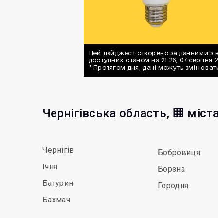
Чернігівська область, 🏢 міст
Чернігів
Бобровиця
Ічня
Борзна
Батурин
Городня
Бахмач