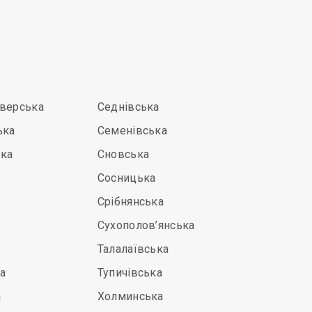
іверська
Седнівська
ька
Семенівська
ька
Сновська
Сосницька
Срібнянська
Сухополов’янська
Талалаївська
а
Тупичівська
а
Холминська