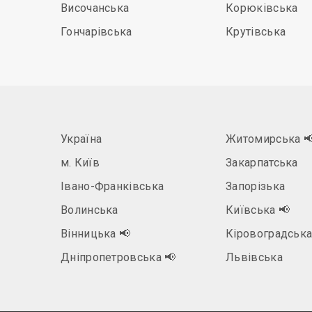
Височанська
Корюківська
Гончарівська
Крутівська
Україна
Житомирська

м. Київ
Закарпатська
Івано-Франківська
Запорізька
Волинська
Київська
📢
Вінницька
📢
Кіровоградськ
Дніпропетровська
📢
Львівська