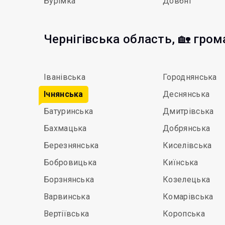
Бурімка
Довбні
Чернігівська область, 🏡 гро
Іванівська
Городнянська
Ічнянська
Деснянська
Батуринська
Дмитрівська
Бахмацька
Добрянська
Березнянська
Киселівська
Бобровицька
Киїнська
Борзнянська
Козелецька
Варвинська
Комарівська
Вертіївська
Коропська