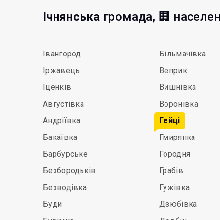
Ічнянська
громада, 🏢 населен
Івангород
Більмачівка
Іржавець
Веприк
Іценків
Вишнівка
Августівка
Воронівка
Андріївка
Гейці
Бакаївка
Гмирянка
Барбурське
Городня
Безбородьків
Грабів
Безводівка
Гужівка
Буди
Дзюбівка