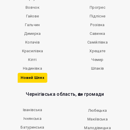
Вовчок
Прогрес
Гайове
Підлісне
Гальчин
Розівка
Димерка
Савинка
Копачів
Самійлівка
Красилівка
Хрещате
Кіпті
Чемер
Надинівка
Шпаків
Новий Шлях
Чернігівська область, 🏡 громади
Іванівська
Любецька
Ічнянська
Макіївська
Батуринська
Малодівицька