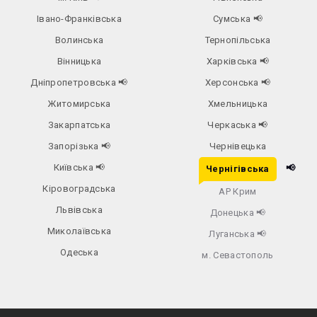
Івано-Франківська
Сумська
📢
Волинська
Тернопільська
Вінницька
Харківська
📢
Дніпропетровська
📢
Херсонська
📢
Житомирська
Хмельницька
Закарпатська
Черкаська
📢
Запорізька
📢
Чернівецька
Київська
📢
📢
Чернігівська
Кіровоградська
АР Крим
Львівська
Донецька
📢
Миколаївська
Луганська
📢
Одеська
м. Севастополь