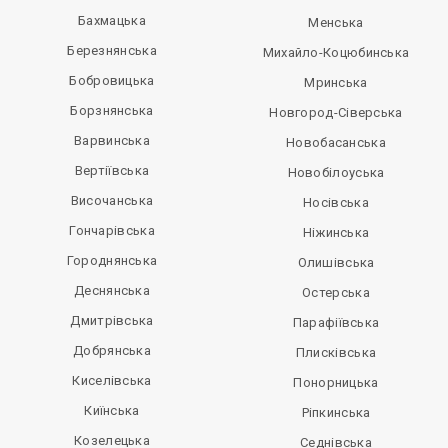
Бахмацька
Менська
Березнянська
Михайло-Коцюбинська
Бобровицька
Мринська
Борзнянська
Новгород-Сіверська
Варвинська
Новобасанська
Вертіївська
Новобілоуська
Височанська
Носівська
Гончарівська
Ніжинська
Городнянська
Олишівська
Деснянська
Остерська
Дмитрівська
Парафіївська
Добрянська
Плисківська
Киселівська
Понорницька
Киїнська
Ріпкинська
Козелецька
Седнівська