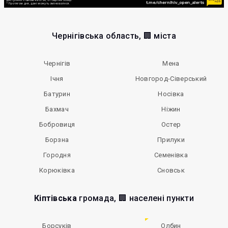
Чернігівська область, 🏢 міста
Чернігів
Мена
Ічня
Новгород-Сіверський
Батурин
Носівка
Бахмач
Ніжин
Бобровиця
Остер
Борзна
Прилуки
Городня
Семенівка
Корюківка
Сновськ
Кіптівська
громада, 🏢 населені пункти
Борсуків
Олбин