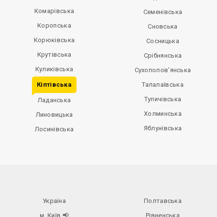
Комарівська
Семенівська
Коропська
Сновська
Корюківська
Сосницька
Крутівська
Срібнянська
Куликівська
Сухополов’янська
Кіптівська
Талалаївська
Тупичівська
Ладанська
Холминська
Линовицька
Яблунівська
Лосинівська
Україна
Полтавська
м. Київ
📢
Рівненська