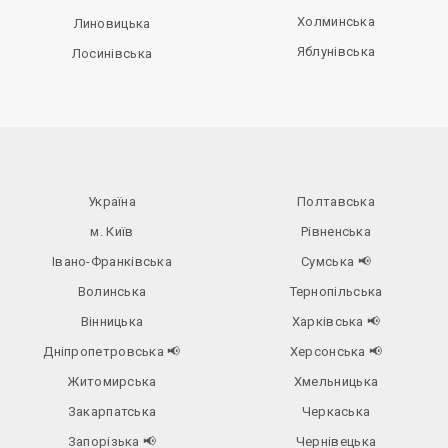
Холминська
Линовицька
Яблунівська
Лосинівська
Україна
Полтавська
м. Київ
Рівненська
Івано-Франківська
Сумська
📢
Волинська
Тернопільська
Вінницька
Харківська
📢
Дніпропетровська
📢
Херсонська
📢
Житомирська
Хмельницька
Закарпатська
Черкаська
Запорізька
📢
Чернівецька