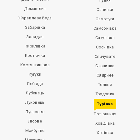
Рудня
Домашлин
Савинки
Журавлева Буда
Самотуги
Забарівка
Самсонівка
Заляддя
Сахутівка
Кирилівка
Соснівка
Костючки
Спичувате
Костянтинівка
Стопилка
Кугуки
Сядрине
Лебіддя
Тельне
Лубенець
Трудовик
Луковець
Турівка
Лупасове
Тютюнниця
Лісове
Ховдіївка
Майбутнє
Хотіївка
Маховики