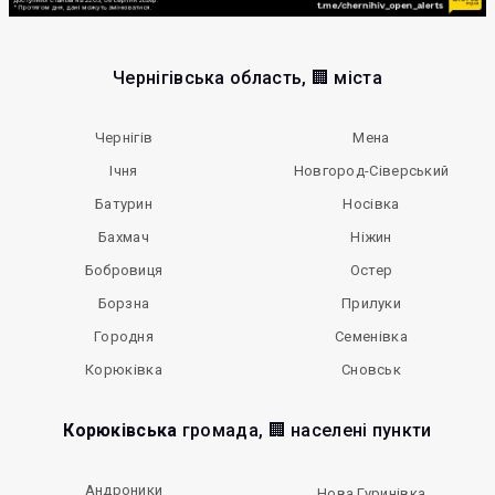
Чернігівська область, 🏢 міста
Чернігів
Мена
Ічня
Новгород-Сіверський
Батурин
Носівка
Бахмач
Ніжин
Бобровиця
Остер
Борзна
Прилуки
Городня
Семенівка
Корюківка
Сновськ
Корюківська
громада, 🏢 населені пункти
Андроники
Нова Гуринівка