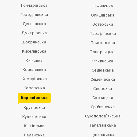
Гончарівська
Ніжинська
Городнянська
Олишівська
Деснянська
Остерська
Дмитрівська
Парафіївська
Добрянська
Плисківська
Киселівська
Понорницька
Киїнська
Ріпкинська
Козелецька
Седнівська
Комарівська
Семенівська
Коропська
Сновська
Корюківська
Сосницька
Срібнянська
Крутівська
Сухополов’янська
Куликівська
Талалаївська
Кіптівська
Тупичівська
Ладанська