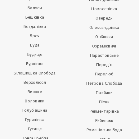
Баляси
Новоселівка
Бешківка
Озереди
Богдалівка
Олександрівка
Бреч
Олійники
Буда
Охрамієвичі
Будище
Парастовське
Бурківка
Переділ
Білошицька Слобода
Перелюб
Верхолісся
Петрова Слобода
Високе
Прибинь
Воловики
Піски
Голубівщина
Рейментарівка
Гуринівка
Рибинськ
Гутище
Романівська Буда
Довга Гребля