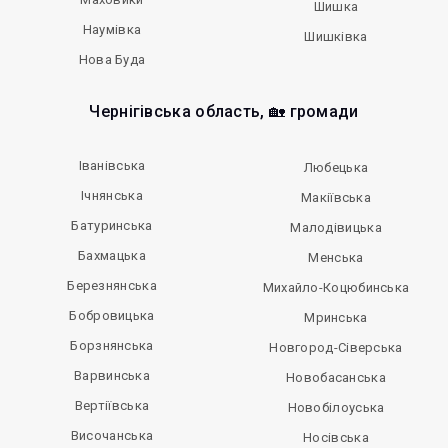
Шишка
Наумівка
Шишківка
Нова Буда
Чернігівська область, 🏡 громади
Іванівська
Любецька
Ічнянська
Макіївська
Батуринська
Малодівицька
Бахмацька
Менська
Березнянська
Михайло-Коцюбинська
Бобровицька
Мринська
Борзнянська
Новгород-Сіверська
Варвинська
Новобасанська
Вертіївська
Новобілоуська
Височанська
Носівська