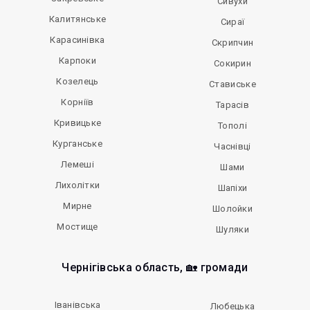
Сивухи
Калитянське
Сираї
Карасинівка
Скрипчин
Карпоки
Сокирин
Козелець
Ставиське
Корніїв
Тарасів
Кривицьке
Тополі
Курганське
Часнівці
Лемеші
Шами
Лихолітки
Шапіхи
Мирне
Шолойки
Мостище
Шуляки
Чернігівська область, 🏡 громади
Іванівська
Любецька