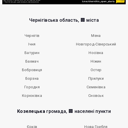
Чернігівська область, 🏢 міста
Чернігів
Мена
Ічня
Новгород-Сіверський
Батурин
Носівка
Бахмач
Ніжин
Бобровиця
Остер
Борзна
Прилуки
Городня
Семенівка
Корюківка
Сновськ
Козелецька
громада, 🏢 населені пункти
Єрків
Нова Гребля