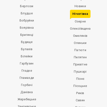
Берлози
Новики
Блудше
Нічогівка
Бобруйки
Озерне
Боярівка
Олексіївщина
Бригинці
Омелянів
Будище
Опеньки
Булахів
Патюти
Білейки
Пилятин
Гарбузин
Привітне
Гладке
Пушкарі
Гламазди
Пізнє
Горбачі
Пісоцьке
Данівка
Риків
Жеребецьке
Савин
Закревське