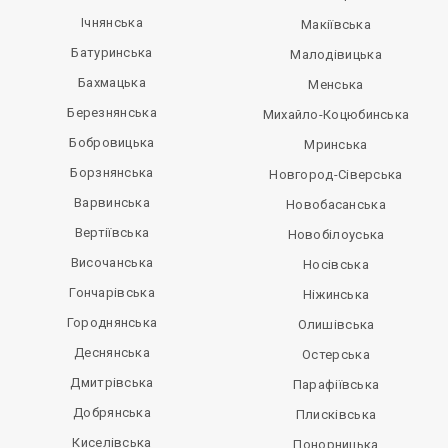
Ічнянська
Макіївська
Батуринська
Малодівицька
Бахмацька
Менська
Березнянська
Михайло-Коцюбинська
Бобровицька
Мринська
Борзнянська
Новгород-Сіверська
Варвинська
Новобасанська
Вертіївська
Новобілоуська
Височанська
Носівська
Гончарівська
Ніжинська
Городнянська
Олишівська
Деснянська
Остерська
Дмитрівська
Парафіївська
Добрянська
Плисківська
Киселівська
Понорницька