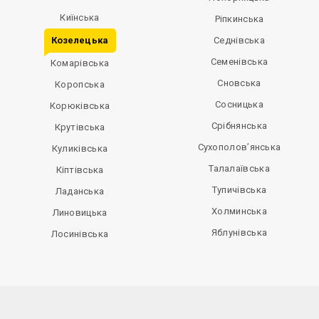
Киїнська
Ріпкинська
Козелецька
Седнівська
Семенівська
Комарівська
Сновська
Коропська
Сосницька
Корюківська
Срібнянська
Крутівська
Сухополов’янська
Куликівська
Талалаївська
Кіптівська
Тупичівська
Ладанська
Холминська
Линовицька
Яблунівська
Лосинівська