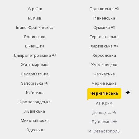
Україна
Полтавська
📢
м. Київ
Рівненська
Івано-Франківська
Сумська
📢
Волинська
Тернопільська
Вінницька
Харківська
📢
Дніпропетровська
📢
Херсонська
Житомирська
Хмельницька
Закарпатська
Черкаська
Запорізька
📢
Чернівецька
Київська
📢
Чернігівська
Кіровоградська
АР Крим
Львівська
Донецька
📢
Миколаївська
Луганська
📢
Одеська
м. Севастополь