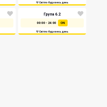
💡 Світло буде весь день
Група 6.2
00:00 - 24:00
ON
💡 Світло буде весь день