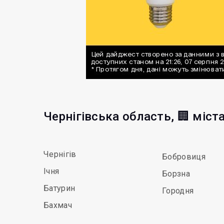
Чернігівська область, 🏢 міст
Чернігів
Бобровиця
Ічня
Борзна
Батурин
Городня
Бахмач