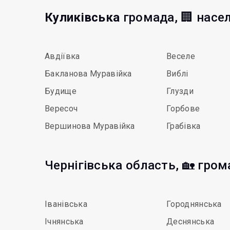
Куликівська
громада, 🏢 насе
Авдіївка
Веселе
Бакланова Муравійка
Виблі
Будище
Глузди
Вересоч
Горбове
Вершинова Муравійка
Грабівка
Чернігівська область, 🏡 гро
Іванівська
Городнянська
Ічнянська
Деснянська