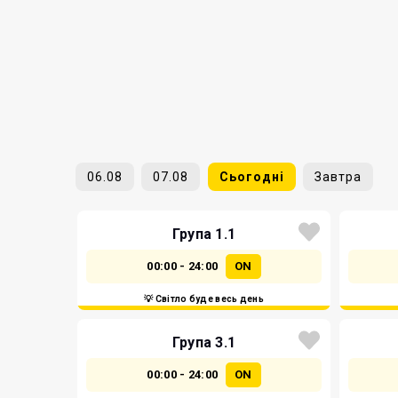
06.08
07.08
Сьогодні
Завтра
Група 1.1
00:00 - 24:00
ON
💡 Світло буде весь день
Група 3.1
00:00 - 24:00
ON