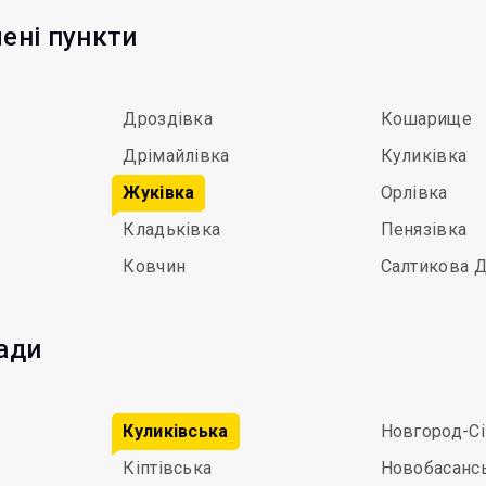
лені пункти
Дроздівка
Кошарище
Дрімайлівка
Куликівка
Жуківка
Орлівка
Кладьківка
Пенязівка
Ковчин
Салтикова 
мади
Куликівська
Новгород-С
Кіптівська
Новобасанс