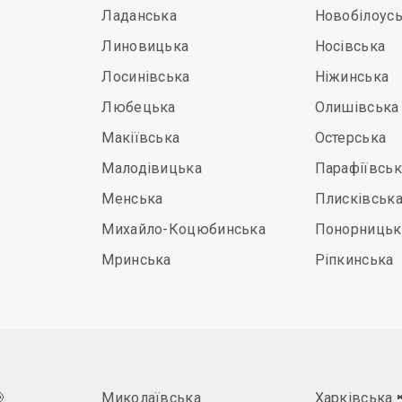
Ладанська
Новобілоус
Линовицька
Носівська
Лосинівська
Ніжинська
Любецька
Олишівська
Макіївська
Остерська
Малодівицька
Парафіївськ
Менська
Плисківськ
Михайло-Коцюбинська
Понорницьк
Мринська
Ріпкинська

Миколаївська
Харківська