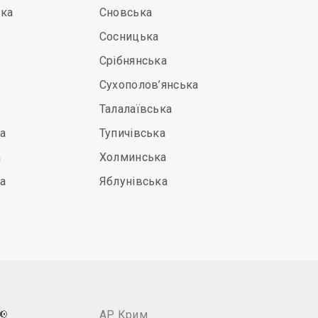
ька
Сновська
Сосницька
Срібнянська
Сухополов’янська
Талалаївська
а
Тупичівська
а
Холминська
а
Яблунівська
📢
АР Крим