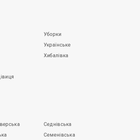
Уборки
Українське
Хибалівка
Дівиця
іверська
Седнівська
ька
Семенівська