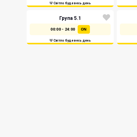
💡 Світло буде весь день
Група 5.1
00:00 - 24:00
ON
💡 Світло буде весь день