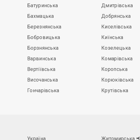
Батуринська
Дмитрівська
Бахмацька
Добрянська
Березнянська
Киселівська
Бобровицька
Киїнська
Борзнянська
Козелецька
Варвинська
Комарівська
Вертіївська
Коропська
Височанська
Корюківська
Гончарівська
Крутівська
Україна
Житомирська
