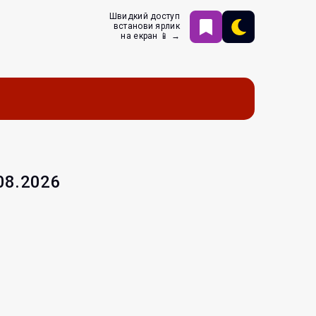
Швидкий доступ
встанови ярлик
на екран 📱 →
.08.2026