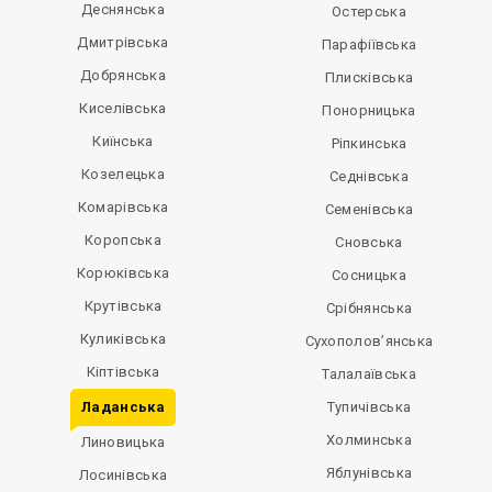
Деснянська
Остерська
Дмитрівська
Парафіївська
Добрянська
Плисківська
Киселівська
Понорницька
Киїнська
Ріпкинська
Козелецька
Седнівська
Комарівська
Семенівська
Коропська
Сновська
Корюківська
Сосницька
Крутівська
Срібнянська
Куликівська
Сухополов’янська
Кіптівська
Талалаївська
Ладанська
Тупичівська
Холминська
Линовицька
Яблунівська
Лосинівська