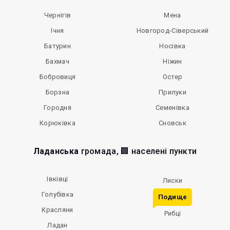
Чернігів
Мена
Ічня
Новгород-Сіверський
Батурин
Носівка
Бахмач
Ніжин
Бобровиця
Остер
Борзна
Прилуки
Городня
Семенівка
Корюківка
Сновськ
Ладанська
громада, 🏢 населені пункти
Івківці
Лиски
Голубівка
Подище
Красляни
Рибці
Ладан