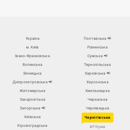
Україна
Полтавська
📢
м. Київ
Рівненська
Івано-Франківська
Сумська
📢
Волинська
Тернопільська
Вінницька
Харківська
📢
Дніпропетровська
📢
Херсонська
Житомирська
Хмельницька
Закарпатська
Черкаська
Запорізька
📢
Чернівецька
Київська
Чернігівська
Кіровоградська
АР Крим