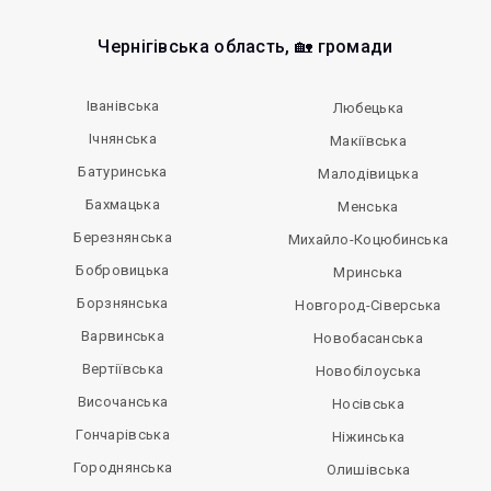
Чернігівська область, 🏡 громади
Іванівська
Любецька
Ічнянська
Макіївська
Батуринська
Малодівицька
Бахмацька
Менська
Березнянська
Михайло-Коцюбинська
Бобровицька
Мринська
Борзнянська
Новгород-Сіверська
Варвинська
Новобасанська
Вертіївська
Новобілоуська
Височанська
Носівська
Гончарівська
Ніжинська
Городнянська
Олишівська