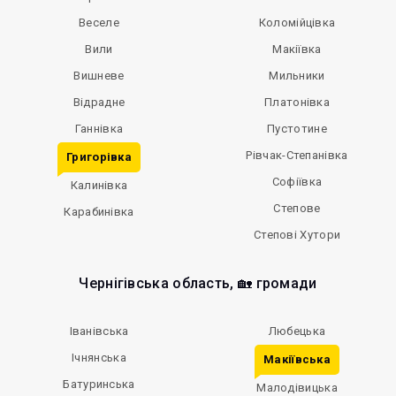
Веселе
Коломійцівка
Вили
Макіївка
Вишневе
Мильники
Відрадне
Платонівка
Ганнівка
Пустотине
Рівчак-Степанівка
Григорівка
Софіївка
Калинівка
Степове
Карабинівка
Степові Хутори
Чернігівська область, 🏡 громади
Іванівська
Любецька
Ічнянська
Макіївська
Батуринська
Малодівицька