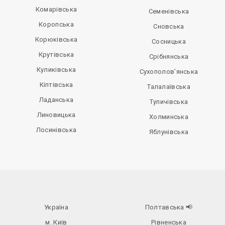
Комарівська
Семенівська
Коропська
Сновська
Корюківська
Сосницька
Крутівська
Срібнянська
Куликівська
Сухополов’янська
Кіптівська
Талалаївська
Ладанська
Тупичівська
Линовицька
Холминська
Лосинівська
Яблунівська
Україна
Полтавська
📢
м. Київ
Рівненська