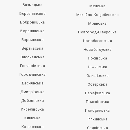
Бахмацька
Менська
Березнянська
Михайло-Коцюбинська
Бобровицька
Мринська
Борзнянська
Новгород-Сіверська
Варвинська
Новобасанська
Вертіївська
Новобілоуська
Височанська
Носівська
Гончарівська
Ніжинська
Городнянська
Олишівська
Деснянська
Остерська
Дмитрівська
Парафіївська
Добрянська
Плисківська
Киселівська
Понорницька
Киїнська
Ріпкинська
Козелецька
Седнівська