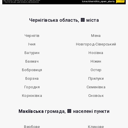
Чернігівська область, 🏢 міста
Чернігів
Мена
Ічня
Новгород-Сіверський
Батурин
Носівка
Бахмач
Ніжин
Бобровиця
Остер
Борзна
Прилуки
Городня
Семенівка
Корюківка
Сновськ
Макіївська
громада, 🏢 населені пункти
Вербове
Кленове