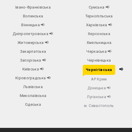
Івано-Франківська
Сумська
📢
Волинська
Тернопільська
Вінницька
📢
Харківська
📢
Дніпропетровська
📢
Херсонська
Житомирська
📢
Хмельницька
Закарпатська
Черкаська
📢
Запорізька
📢
Чернівецька
Київська
📢
📢
Чернігівська
Кіровоградська
📢
АР Крим
Львівська
Донецька
📢
Миколаївська
Луганська
📢
Одеська
м. Севастополь