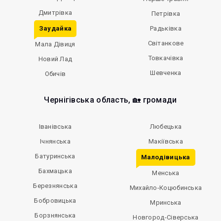
Дмитрівка
Петрівка
Заудайка
Радьківка
Світанкове
Мала Дівиця
Товкачівка
Новий Лад
Шевченка
Обичів
Чернігівська область, 🏡 громади
Іванівська
Любецька
Ічнянська
Макіївська
Батуринська
Малодівицька
Бахмацька
Менська
Березнянська
Михайло-Коцюбинська
Бобровицька
Мринська
Борзнянська
Новгород-Сіверська