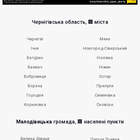
Чернігівська область, 🏢 міста
Чернігів
Мена
Ічня
Новгород-Сіверський
Батурин
Носівка
Бахмач
Ніжин
Бобровиця
Остер
Борзна
Прилуки
Городня
Семенівка
Корюківка
Сновськ
Малодівицька
громада, 🏢 населені пункти
Велика Дівиця
Перше Травня