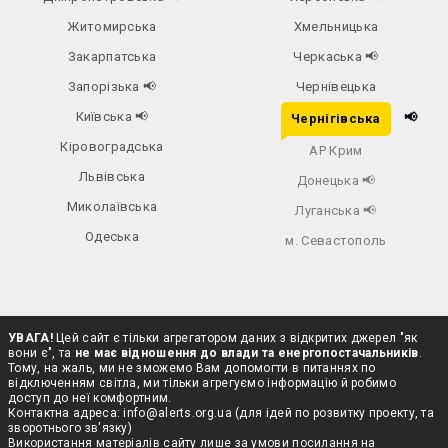
Житомирська
Хмельницька
Закарпатська
Черкаська
📢
Запорізька
📢
Чернівецька
Київська
📢
📢
Чернігівська
Кіровоградська
АР Крим
Львівська
Донецька
📢
Миколаївська
Луганська
📢
Одеська
м. Севастополь
УВАГА!
Цей сайт є тільки агрегатором даних з відкритих джерел "як
вони є", та
не має відношення до влади та енергопостачальників
.
Тому, на жаль, ми не зможемо Вам допомогти в питаннях по
відключенням світла, ми тільки агрегуємо інформацію й робимо
доступ до неї комфортним.
Контактна адреса:
info@alerts.org.ua
(для ідей по розвитку проекту, та
зворотнього зв'язку)
Використання матеріалів сайту лише за умови посилання на