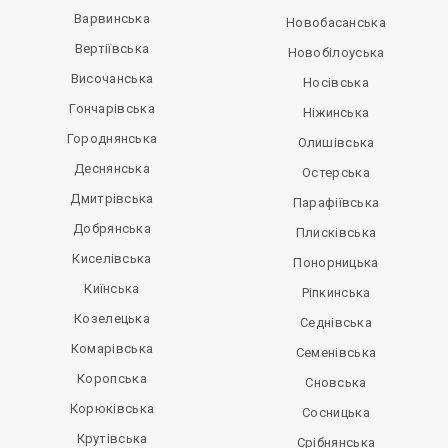
Варвинська
Новобасанська
Вертіївська
Новобілоуська
Височанська
Носівська
Гончарівська
Ніжинська
Городнянська
Олишівська
Деснянська
Остерська
Дмитрівська
Парафіївська
Добрянська
Плисківська
Киселівська
Понорницька
Киїнська
Ріпкинська
Козелецька
Седнівська
Комарівська
Семенівська
Коропська
Сновська
Корюківська
Сосницька
Крутівська
Срібнянська