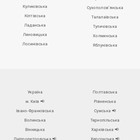
Куликівська
Сухополов’янська
Кіптівська
Талалаївська
Ладанська
Тупичівська
Линовицька
Холминська
Лосинівська
Яблунівська
Україна
Полтавська
м. Київ
📢
Рівненська
Івано-Франківська
Сумська
📢
Волинська
Тернопільська
Вінницька
Харківська
📢
Дніпропетровська
📢
Херсонська
📢