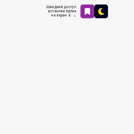
Швидкий доступ
встанови ярлик
на екран 📱 →