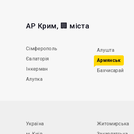
АР Крим, 🏢 міста
Сімферополь
Алушта
Євпаторія
Армянськ
Інкерман
Бахчисарай
Алупка
Україна
Житомирська
м. Київ
Закарпатська