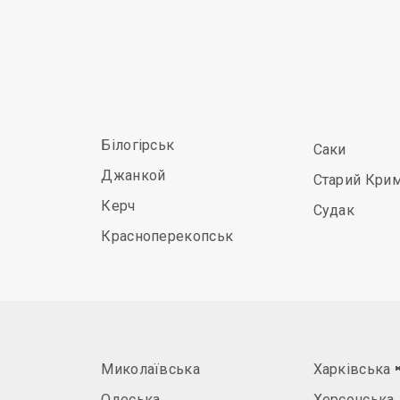
Білогірськ
Саки
Джанкой
Старий Кри
Керч
Судак
Красноперекопськ
Миколаївська
Харківська
Одеська
Херсонська