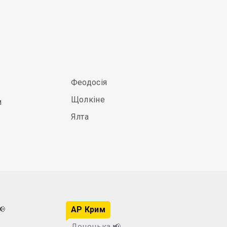
Феодосія
Щолкіне
м
Ялта
📢
АР Крим
Донецька
📢