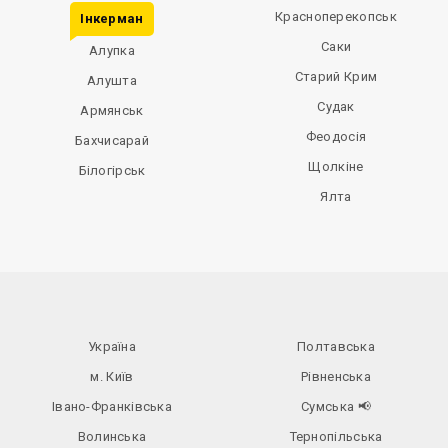
Красноперекопськ
Інкерман
Саки
Алупка
Старий Крим
Алушта
Судак
Армянськ
Феодосія
Бахчисарай
Щолкіне
Білогірськ
Ялта
Україна
Полтавська
м. Київ
Рівненська
Івано-Франківська
Сумська
📢
Волинська
Тернопільська