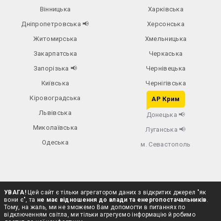
Вінницька
Харківська
Дніпропетровська
📢
Херсонська
Житомирська
Хмельницька
Закарпатська
Черкаська
Запорізька
📢
Чернівецька
Київська
Чернігівська
Кіровоградська
АР Крим
Львівська
Донецька
📢
Миколаївська
Луганська
📢
Одеська
м. Севастополь
УВАГА!
Цей сайт є тільки агрегатором даних з відкритих джерел "як
вони є", та
не має відношення до влади та енергопостачальників
.
Тому, на жаль, ми не зможемо Вам допомогти в питаннях по
відключенням світла, ми тільки агрегуємо інформацію й робимо