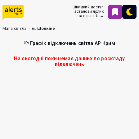
Швидкий доступ
встанови ярлик
на екран 📱 →
Мапа світла
м. Щолкіне
💡 Графік відключень світла АР Крим
На сьогодні поки немає данних по роскладу
відключень