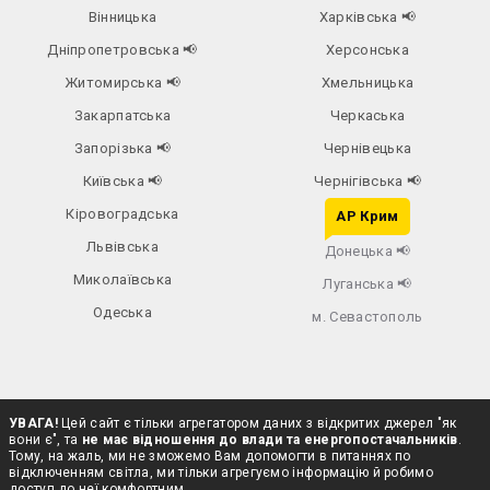
Вінницька
Харківська
📢
Дніпропетровська
📢
Херсонська
Житомирська
📢
Хмельницька
Закарпатська
Черкаська
Запорізька
📢
Чернівецька
Київська
📢
Чернігівська
📢
Кіровоградська
АР Крим
Львівська
Донецька
📢
Миколаївська
Луганська
📢
Одеська
м. Севастополь
УВАГА!
Цей сайт є тільки агрегатором даних з відкритих джерел "як
вони є", та
не має відношення до влади та енергопостачальників
.
Тому, на жаль, ми не зможемо Вам допомогти в питаннях по
відключенням світла, ми тільки агрегуємо інформацію й робимо
доступ до неї комфортним.