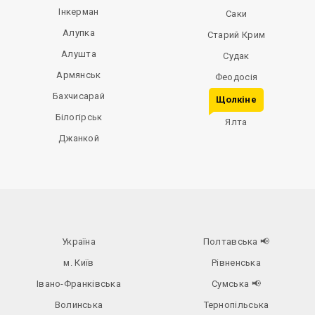
Інкерман
Саки
Алупка
Старий Крим
Алушта
Судак
Армянськ
Феодосія
Бахчисарай
Щолкіне
Білогірськ
Ялта
Джанкой
Україна
Полтавська
📢
м. Київ
Рівненська
Івано-Франківська
Сумська
📢
Волинська
Тернопільська