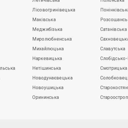
Летичівська
Полонська
Лісовогринівецька
Понінківськ
Маківська
Розсошансь
Меджибізька
Сатанівська
Миролюбненська
Сахновецьк
Михайлюцька
Славутська
Наркевицька
Слобідсько-
ільська
Нетішинська
Смотрицька
а
Новодунаєвецька
Солобковец
Новоушицька
Старокостян
Орининська
Староостроп