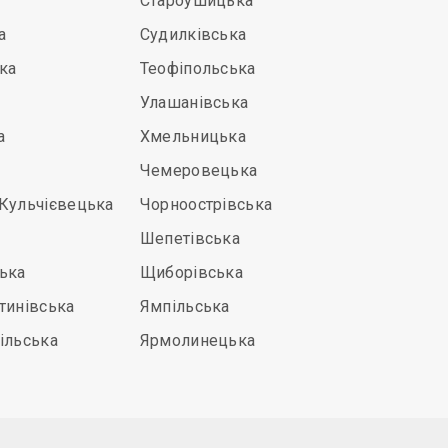
Староушицька
а
Судилківська
ка
Теофіпольська
Улашанівська
а
Хмельницька
Чемеровецька
Кульчієвецька
Чорноострівська
Шепетівська
ька
Щиборівська
тинівська
Ямпільська
ільська
Ярмолинецька