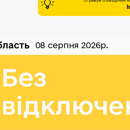
Отримуй сповіщення на
h