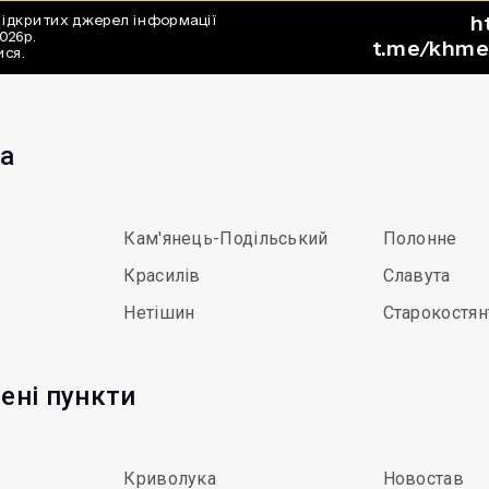
та
Кам'янець-Подільський
Полонне
Красилів
Славута
Нетішин
Старокостян
ені пункти
Криволука
Новостав