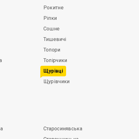
Рокитне
Ріпки
Сошне
Тишевичі
Топори
а
Топірчики
Щурівці
Щурівчики
а
Старосинявська