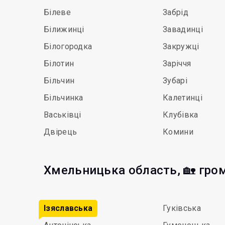
Білеве
Забрід
Білижинці
Завадинці
Білогородка
Закружці
Білотин
Заріччя
Більчин
Зубарі
Більчинка
Калетинці
Васьківці
Клубівка
Двірець
Комини
Хмельницька область, 🏡 гро
Ізяславська
Гуківська