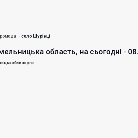
громада
село Щурівці
мельницька область, на сьогодні - 08
ницькобленерго
.