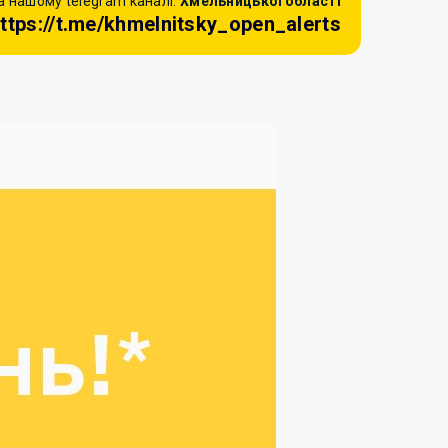
 нашому telegram каналі:
Хмельницької області
ttps://t.me/khmelnitsky_open_alerts