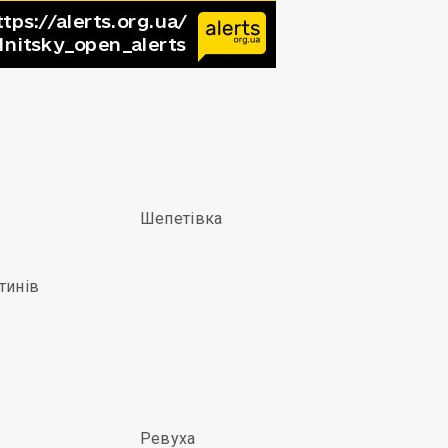
Шепетівка
тинів
Ревуха