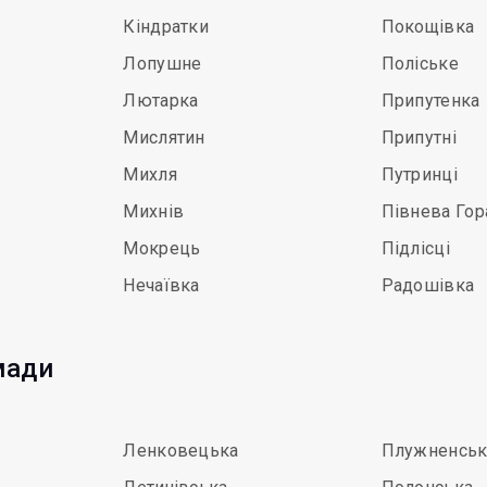
Кіндратки
Покощівка
Лопушне
Поліське
Лютарка
Припутенка
Мислятин
Припутні
Михля
Путринці
Михнів
Півнева Гор
Мокрець
Підлісці
Нечаївка
Радошівка
мади
Ленковецька
Плужненськ