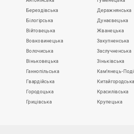
Антонінська
Гуменецька
Берездівська
Деражнянська
Білогірська
Дунаєвецька
Вiйтовецька
Жванецька
Вовковинецька
Закупненська
Волочиська
Заслучненська
Віньковецька
Зіньківська
Ганнопільська
Кам’янець-Под
Гвардійська
Китайгородськ
Городоцька
Красилівська
Грицівська
Крупецька