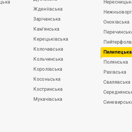
цька
Нересницьк
Жденіївська
Нижньоворі
Зарічанська
Оноківська
Кам’янська
Перечинськ
Керецьківська
Пийтерфолв
Колочавська
Пилипецька
Кольчинська
Полянська
Королівська
Рахівська
Косоньська
Свалявська
Костринська
Середнянсь
Мукачівська
Синевирськ