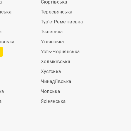
а
Сюртівська
тська
Тересвянська
Тур’є-Реметівська
а
Тячівська
івська
Углянська
Усть-Чорнянська
Холмківська
Хустська
Чинадіївська
ка
Чопська
а
Ясінянська