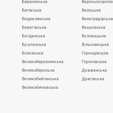
Баранинська
Верхньокоропе
Батівська
Вилоцька
Бедевлянська
Виноградівська
Берегівська
Вишківська
Богданська
Воловецька
Буштинська
Вільховецька
Білківська
Горондівська
Великоберезнянська
Горінчівська
Великоберезька
Довжанська
Великобийганська
Драгівська
Великобичківська