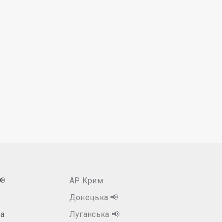
📢
АР Крим
Донецька
📢
а
Луганська
📢