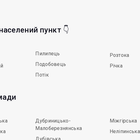
 населений пункт 👇
Пилипець
Розтока
Подобовець
ий
Річка
Потік
мади
ька
Дубриницько-
Міжгірська
Малоберезнянська
ька
Неліпинська
Дубівська