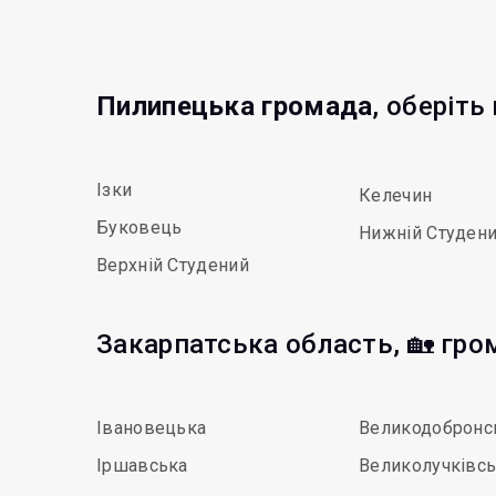
Пилипецька громада
, оберіть
Ізки
Келечин
Буковець
Нижній Студен
Верхній Студений
Закарпатська область, 🏡 гро
Івановецька
Великодобронс
Іршавська
Великолучківс