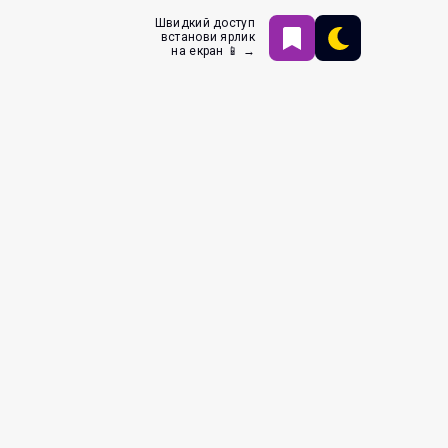
Швидкий доступ
встанови ярлик
на екран 📱 →