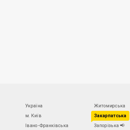
Україна
Житомирська
м. Київ
Закарпатська
Івано-Франківська
Запорізька
📢