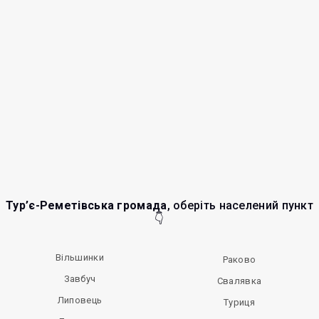
Тур’є-Реметівська громада
, оберіть населений пункт
👇
Вільшинки
Раково
Завбуч
Свалявка
Липовець
Туриця