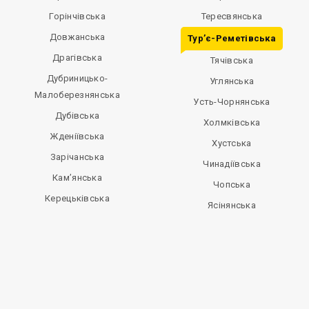
Горінчівська
Тересвянська
Довжанська
Тур’є-Реметівська
Драгівська
Тячівська
Дубриницько-
Углянська
Малоберезнянська
Усть-Чорнянська
Дубівська
Холмківська
Жденіївська
Хустська
Зарічанська
Чинадіївська
Кам’янська
Чопська
Керецьківська
Ясінянська