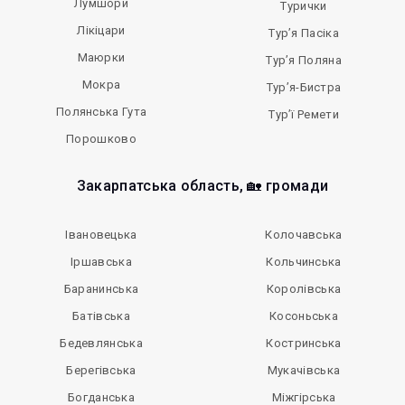
Лумшори
Турички
Лікіцари
Тур’я Пасіка
Маюрки
Тур’я Поляна
Мокра
Тур’я-Бистра
Полянська Гута
Тур’ї Ремети
Порошково
Закарпатська область, 🏡 громади
Івановецька
Колочавська
Іршавська
Кольчинська
Баранинська
Королівська
Батівська
Косоньська
Бедевлянська
Костринська
Берегівська
Мукачівська
Богданська
Міжгірська