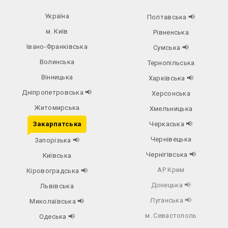
Україна
Полтавська
📢
м. Київ
Рівненська
Івано-Франківська
Сумська
📢
Волинська
Тернопільська
Вінницька
Харківська
📢
Дніпропетровська
📢
Херсонська
Житомирська
Хмельницька
Закарпатська
Черкаська
📢
Чернівецька
Запорізька
📢
Чернігівська
📢
Київська
АР Крим
Кіровоградська
📢
Донецька
📢
Львівська
Луганська
📢
Миколаївська
📢
м. Севастополь
Одеська
📢