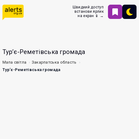
Швидкий доступ
встанови ярлик
на екран 📱 →
Тур’є-Реметівська громада
Мапа світла
Закарпатська область
Тур’є-Реметівська громада