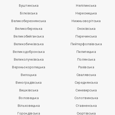
Буштинська
Неліпинська
Білківська
Нересницька
Великоберезнянська
Нижньоворітська
Великоберезька
Оноківська
Великобийганська
Перечинська
Великобичківська
Пийтерфолвівська
Великодобронська
Пилипецька
Великолучківська
Полянська
Верхньокоропецька
Рахівська
Вилоцька
Свалявська
Виноградівська
Середнянська
Вишківська
Синевирська
Воловецька
Солотвинська
Вільховецька
Ставненська
Горондівська
Сюртівська