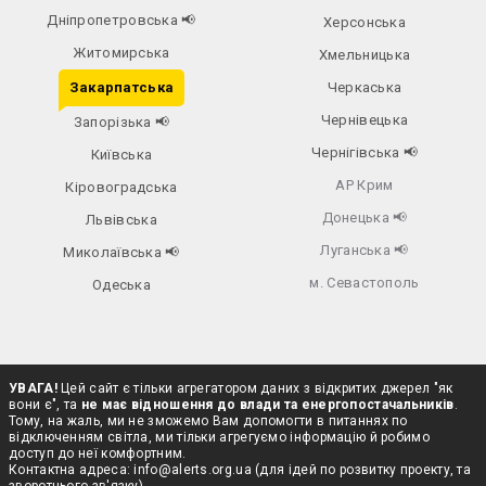
Дніпропетровська
📢
Херсонська
Житомирська
Хмельницька
Закарпатська
Черкаська
Чернівецька
Запорізька
📢
Чернігівська
📢
Київська
АР Крим
Кіровоградська
Донецька
📢
Львівська
Луганська
📢
Миколаївська
📢
м. Севастополь
Одеська
УВАГА!
Цей сайт є тільки агрегатором даних з відкритих джерел "як
вони є", та
не має відношення до влади та енергопостачальників
.
Тому, на жаль, ми не зможемо Вам допомогти в питаннях по
відключенням світла, ми тільки агрегуємо інформацію й робимо
доступ до неї комфортним.
Контактна адреса:
info@alerts.org.ua
(для ідей по розвитку проекту, та