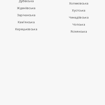
Дубівська
Холмківська
Жденіївська
Хустська
Зарічанська
Чинадіївська
Кам’янська
Чопська
Керецьківська
Ясінянська