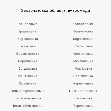
Закарпатська область, 🏡 громади
Івановецька
Колочавська
Іршавська
Кольчинська
Баранинська
Королівська
Батівська
Косоньська
Бедевлянська
Костринська
Берегівська
Мукачівська
Богданська
Міжгірська
Буштинська
Неліпинська
Білківська
Нересницька
Великоберезнянська
Нижньоворітська
Великоберезька
Оноківська
Великобийганська
Перечинська