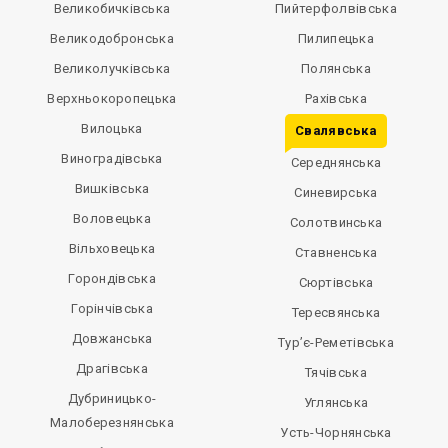
Великобичківська
Пийтерфолвівська
Великодобронська
Пилипецька
Великолучківська
Полянська
Верхньокоропецька
Рахівська
Вилоцька
Свалявська
Виноградівська
Середнянська
Вишківська
Синевирська
Воловецька
Солотвинська
Вільховецька
Ставненська
Горондівська
Сюртівська
Горінчівська
Тересвянська
Довжанська
Тур’є-Реметівська
Драгівська
Тячівська
Дубриницько-
Углянська
Малоберезнянська
Усть-Чорнянська