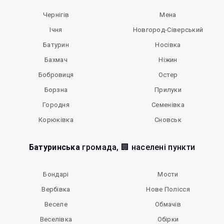
Чернігів
Мена
Ічня
Новгород-Сіверський
Батурин
Носівка
Бахмач
Ніжин
Бобровиця
Остер
Борзна
Прилуки
Городня
Семенівка
Корюківка
Сновськ
Батуринська
громада, 🏢 населені пункти
Бондарі
Мости
Вербівка
Нове Полісся
Веселе
Обмачів
Веселівка
Обірки