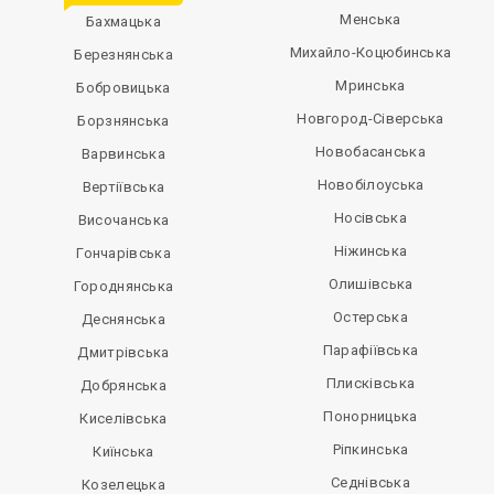
Менська
Бахмацька
Михайло-Коцюбинська
Березнянська
Мринська
Бобровицька
Новгород-Сіверська
Борзнянська
Новобасанська
Варвинська
Новобілоуська
Вертіївська
Носівська
Височанська
Ніжинська
Гончарівська
Олишівська
Городнянська
Остерська
Деснянська
Парафіївська
Дмитрівська
Плисківська
Добрянська
Понорницька
Киселівська
Ріпкинська
Киїнська
Седнівська
Козелецька