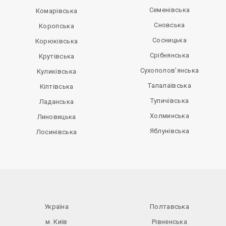
Семенівська
Комарівська
Сновська
Коропська
Сосницька
Корюківська
Срібнянська
Крутівська
Сухополов’янська
Куликівська
Талалаївська
Кіптівська
Тупичівська
Ладанська
Холминська
Линовицька
Яблунівська
Лосинівська
Україна
Полтавська
м. Київ
Рівненська