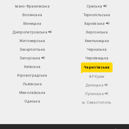
Івано-Франківська
Сумська
📢
Волинська
Тернопільська
Вінницька
Харківська
📢
Дніпропетровська
📢
Херсонська
Житомирська
Хмельницька
Закарпатська
Черкаська
Запорізька
📢
Чернівецька
Київська
Чернігівська
Кіровоградська
АР Крим
Львівська
Донецька
📢
Миколаївська
Луганська
📢
Одеська
м. Севастополь