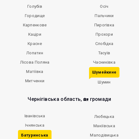
Голубів
Осіч
Городище
Пальчики
Карпенкове
Пирогівка
Каціри
Прохори
Красне
Слобідка
Лопатин
Тасуїв
Лісова Поляна
Часниківка
Матіївка
Шумейкине
Митченки
Шумин
Чернігівська область, 🏡 громади
Іванівська
Любецька
Ічнянська
Макіївська
Батуринська
Малодівицька