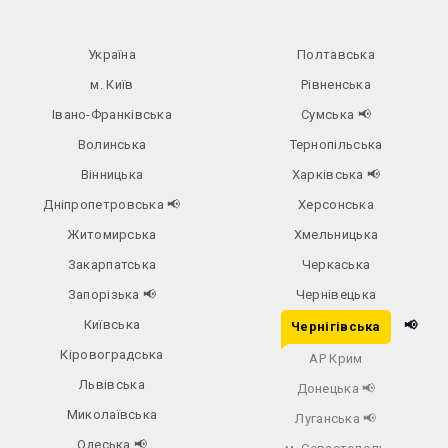
Україна
Полтавська
м. Київ
Рівненська
Івано-Франківська
Сумська
📢
Волинська
Тернопільська
Вінницька
Харківська
📢
Дніпропетровська
📢
Херсонська
Житомирська
Хмельницька
Закарпатська
Черкаська
Запорізька
📢
Чернівецька
Київська
📢
Чернігівська
Кіровоградська
АР Крим
Львівська
Донецька
📢
Миколаївська
Луганська
📢
Одеська
📢