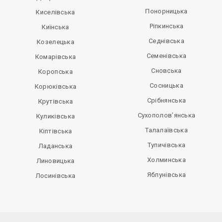
Понорницька
Киселівська
Ріпкинська
Киїнська
Седнівська
Козелецька
Семенівська
Комарівська
Сновська
Коропська
Сосницька
Корюківська
Срібнянська
Крутівська
Сухополов’янська
Куликівська
Талалаївська
Кіптівська
Тупичівська
Ладанська
Холминська
Линовицька
Яблунівська
Лосинівська