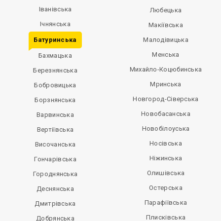
Іванівська
Любецька
Ічнянська
Макіївська
Батуринська
Малодівицька
Менська
Бахмацька
Михайло-Коцюбинська
Березнянська
Мринська
Бобровицька
Новгород-Сіверська
Борзнянська
Новобасанська
Варвинська
Новобілоуська
Вертіївська
Носівська
Височанська
Ніжинська
Гончарівська
Олишівська
Городнянська
Остерська
Деснянська
Парафіївська
Дмитрівська
Плисківська
Добрянська