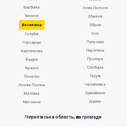
Вербівка
Нове Полісся
Веселе
Обмачів
Веселівка
Обірки
Осіч
Голубів
Пальчики
Городище
Пирогівка
Карпенкове
Прохори
Каціри
Слобідка
Красне
Тасуїв
Лопатин
Часниківка
Лісова Поляна
Шумейкине
Матіївка
Шумин
Митченки
Чернігівська область, 🏡 громади