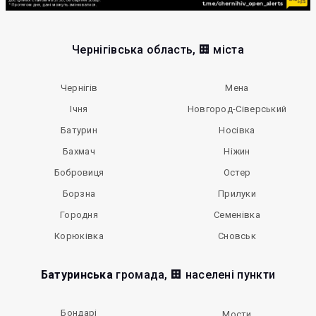
Чернігівська область, 🏢 міста
Чернігів
Мена
Ічня
Новгород-Сіверський
Батурин
Носівка
Бахмач
Ніжин
Бобровиця
Остер
Борзна
Прилуки
Городня
Семенівка
Корюківка
Сновськ
Батуринська
громада, 🏢 населені пункти
Бондарі
Мости