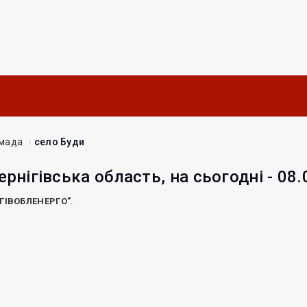
омада
село Буди
ернігівська область, на сьогодні - 08
ІГІВОБЛЕНЕРГО"
.