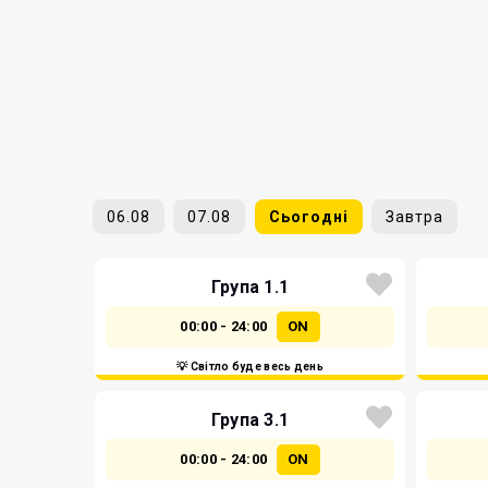
06.08
07.08
Сьогодні
Завтра
Група 1.1
00:00 - 24:00
ON
💡 Світло буде весь день
Група 3.1
00:00 - 24:00
ON