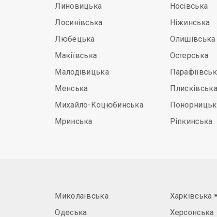
Линовицька
Носівська
Лосинівська
Ніжинська
Любецька
Олишівська
Макіївська
Остерська
Малодівицька
Парафіївськ
Менська
Плисківськ
Михайло-Коцюбинська
Понорницьк
Мринська
Ріпкинська
Миколаївська
Харківська
Одеська
Херсонська