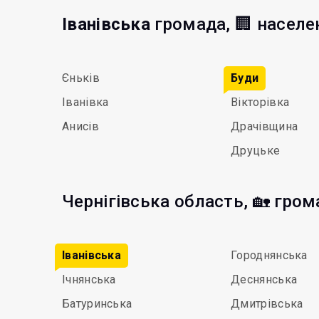
Іванівська
громада, 🏢 населе
Єньків
Буди
Іванівка
Вікторівка
Анисів
Драчівщина
Друцьке
Чернігівська область, 🏡 гро
Іванівська
Городнянська
Ічнянська
Деснянська
Батуринська
Дмитрівська