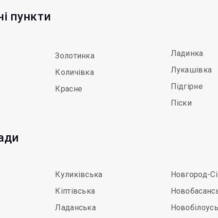
ні пункти
Ладинка
Золотинка
Лукашівка
Количівка
Підгірне
Красне
Піски
мади
Куликівська
Новгород-С
Кіптівська
Новобасанс
Ладанська
Новобілоус