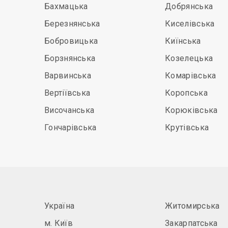
Бахмацька
Добрянська
Березнянська
Киселівська
Бобровицька
Киїнська
Борзнянська
Козелецька
Варвинська
Комарівська
Вертіївська
Коропська
Височанська
Корюківська
Гончарівська
Крутівська
Україна
Житомирська
м. Київ
Закарпатська