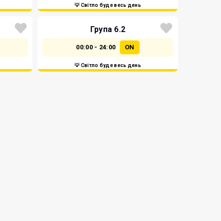
💡 Світло буде весь день
Група 6.2
00:00 - 24:00
ON
💡 Світло буде весь день