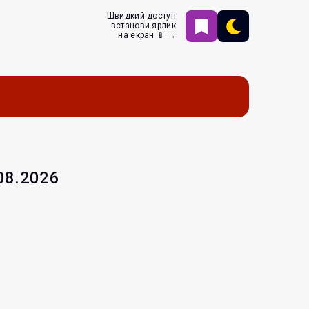
Швидкий доступ
встанови ярлик
на екран 📱 →
.08.2026