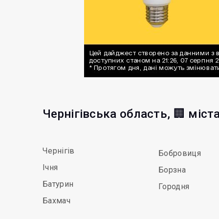
Чернігівська область, 🏢 міст
Чернігів
Бобровиця
Ічня
Борзна
Батурин
Городня
Бахмач