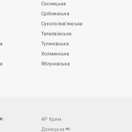
Сосницька
Срібнянська
Сухополов’янська
Талалаївська
а
Тупичівська
а
Холминська
а
Яблунівська
📢
АР Крим
Донецька
📢