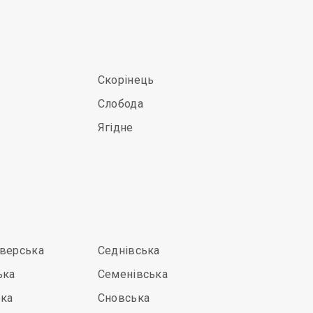
Скорінець
Слобода
Ягідне
іверська
Седнівська
ька
Семенівська
ька
Сновська