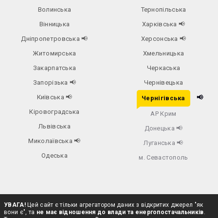
Волинська
Тернопільська
Вінницька
Харківська
📢
Дніпропетровська
📢
Херсонська
📢
Житомирська
Хмельницька
Закарпатська
Черкаська
Запорізька
📢
Чернівецька
Київська
📢
📢
Чернігівська
Кіровоградська
АР Крим
Львівська
Донецька
📢
Миколаївська
📢
Луганська
📢
Одеська
м. Севастополь
УВАГА!
Цей сайт є тільки агрегатором даних з відкритих джерел "як
вони є", та
не має відношення до влади та енергопостачальників
.