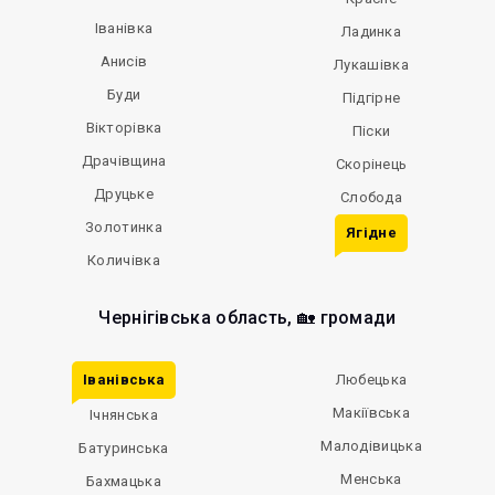
Іванівка
Ладинка
Анисів
Лукашівка
Буди
Підгірне
Вікторівка
Піски
Драчівщина
Скорінець
Друцьке
Слобода
Золотинка
Ягідне
Количівка
Чернігівська область, 🏡 громади
Іванівська
Любецька
Макіївська
Ічнянська
Малодівицька
Батуринська
Менська
Бахмацька