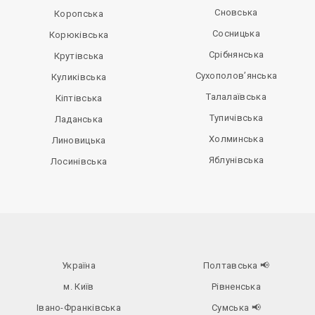
Сновська
Коропська
Сосницька
Корюківська
Срібнянська
Крутівська
Сухополов’янська
Куликівська
Талалаївська
Кіптівська
Тупичівська
Ладанська
Холминська
Линовицька
Яблунівська
Лосинівська
Україна
Полтавська
📢
м. Київ
Рівненська
Івано-Франківська
Сумська
📢