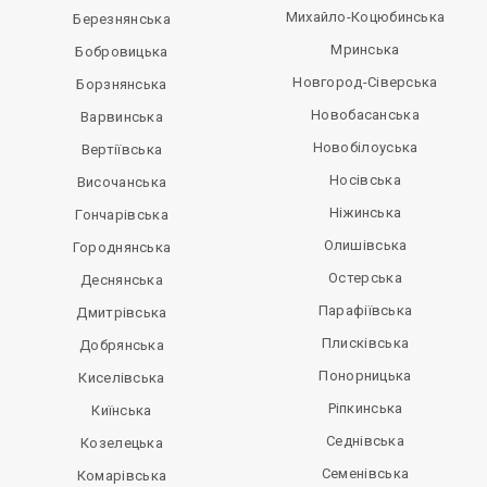
Михайло-Коцюбинська
Березнянська
Мринська
Бобровицька
Новгород-Сіверська
Борзнянська
Новобасанська
Варвинська
Новобілоуська
Вертіївська
Носівська
Височанська
Ніжинська
Гончарівська
Олишівська
Городнянська
Остерська
Деснянська
Парафіївська
Дмитрівська
Плисківська
Добрянська
Понорницька
Киселівська
Ріпкинська
Киїнська
Седнівська
Козелецька
Семенівська
Комарівська