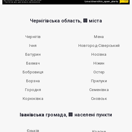
Чернігівська область, 🏢 міста
Чернігів
Мена
Ічня
Новгород-Сіверський
Батурин
Носівка
Бахмач
Ніжин
Бобровиця
Остер
Борзна
Прилуки
Городня
Семенівка
Корюківка
Сновськ
Іванівська
громада, 🏢 населені пункти
Єньків
Красне