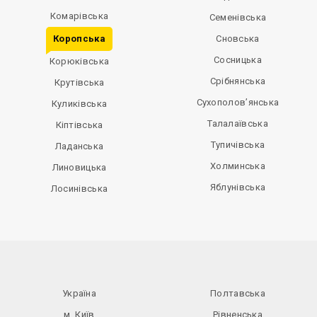
Комарівська
Семенівська
Коропська
Сновська
Сосницька
Корюківська
Срібнянська
Крутівська
Сухополов’янська
Куликівська
Талалаївська
Кіптівська
Тупичівська
Ладанська
Холминська
Линовицька
Яблунівська
Лосинівська
Україна
Полтавська
м. Київ
Рівненська