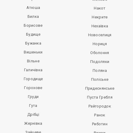
Атюша
Накот
Билка
Некрите
Борисове
Нехаївка
Будище
Новоселиця
Бужанка
Нориця
Вишеньки
Оболоння
Вільне
Подоляки
Галичівка
Поляна
Городище
Поліське
Горохове
Придеснянське
Груди
Пуста Гребля
Гута
Райгородок
Дрібці
Ранок
Жернівка
Риботин
Зайцеве
Рижки