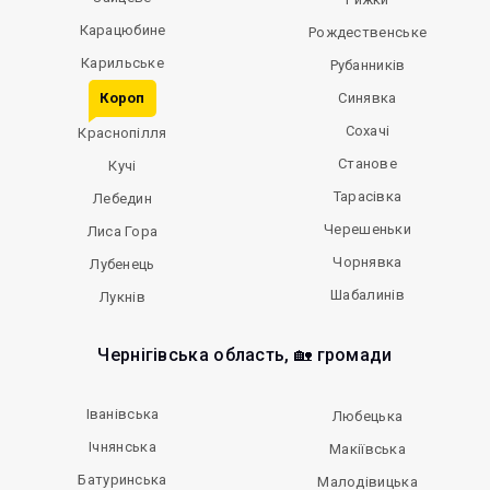
Карацюбине
Рождественське
Карильське
Рубанників
Короп
Синявка
Сохачі
Краснопілля
Станове
Кучі
Тарасівка
Лебедин
Черешеньки
Лиса Гора
Чорнявка
Лубенець
Шабалинів
Лукнів
Чернігівська область, 🏡 громади
Іванівська
Любецька
Ічнянська
Макіївська
Батуринська
Малодівицька