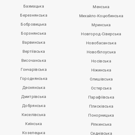
Бахмацька
Менська
Березнянська
Михайло-Коцюбинська
Бобровицька
Мринська
Борзнянська
Новгород-Сіверська
Варвинська
Новобасанська
Вертіївська
Новобілоуська
Височанська
Носівська
Гончарівська
Ніжинська
Городнянська
Олишівська
Деснянська
Остерська
Дмитрівська
Парафіївська
Добрянська
Плисківська
Киселівська
Понорницька
Киїнська
Ріпкинська
Козелецька
Седнівська