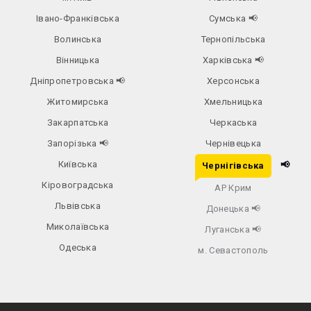
Івано-Франківська
Сумська
📢
Волинська
Тернопільська
Вінницька
Харківська
📢
Дніпропетровська
📢
Херсонська
Житомирська
Хмельницька
Закарпатська
Черкаська
Запорізька
📢
Чернівецька
Київська
📢
Чернігівська
Кіровоградська
АР Крим
Львівська
Донецька
📢
Миколаївська
Луганська
📢
Одеська
м. Севастополь