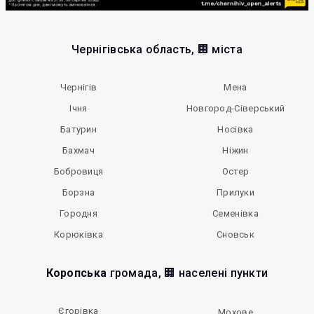
Чернігівська область, 🏢 міста
Чернігів
Мена
Ічня
Новгород-Сіверський
Батурин
Носівка
Бахмач
Ніжин
Бобровиця
Остер
Борзна
Прилуки
Городня
Семенівка
Корюківка
Сновськ
Коропська
громада, 🏢 населені пункти
Єгорівка
Мохове