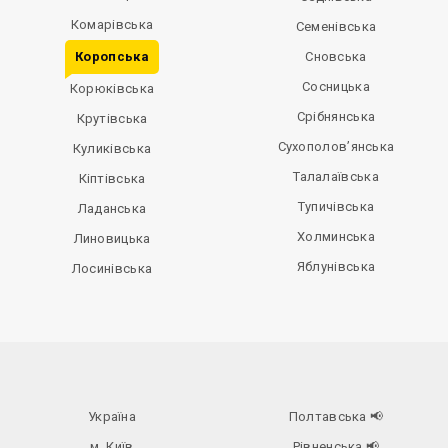
Комарівська
Семенівська
Коропська
Сновська
Сосницька
Корюківська
Срібнянська
Крутівська
Сухополов’янська
Куликівська
Талалаївська
Кіптівська
Тупичівська
Ладанська
Холминська
Линовицька
Яблунівська
Лосинівська
Україна
Полтавська
📢
м. Київ
Рівненська
📢