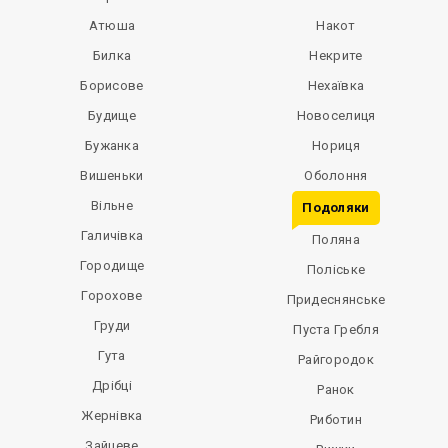
Атюша
Накот
Билка
Некрите
Борисове
Нехаївка
Будище
Новоселиця
Бужанка
Нориця
Вишеньки
Оболоння
Вільне
Подоляки
Галичівка
Поляна
Городище
Поліське
Горохове
Придеснянське
Груди
Пуста Гребля
Гута
Райгородок
Дрібці
Ранок
Жернівка
Риботин
Зайцеве