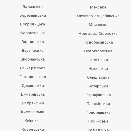
Бахмацька
Менська
Березнянська
Михайло-Коцюбинська
Бобровицька
Мринська
Борзнянська
Новгород-Сіверська
Варвинська
Новобасанська
Вертіївська
Новобілоуська
Височанська
Носівська
Гончарівська
Ніжинська
Городнянська
Олишівська
Деснянська
Остерська
Дмитрівська
Парафіївська
Добрянська
Плисківська
Киселівська
Понорницька
Киїнська
Ріпкинська
Козелецька
Седнівська