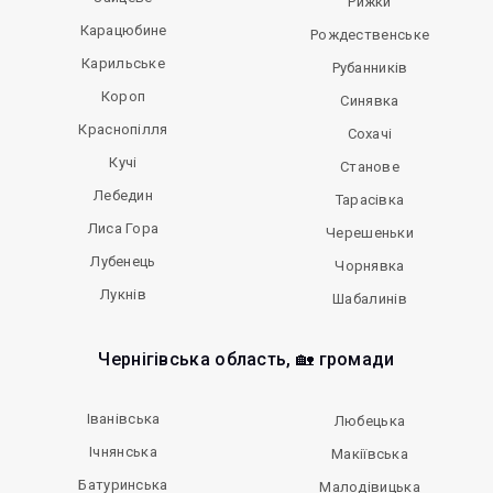
Рижки
Карацюбине
Рождественське
Карильське
Рубанників
Короп
Синявка
Краснопілля
Сохачі
Кучі
Станове
Лебедин
Тарасівка
Лиса Гора
Черешеньки
Лубенець
Чорнявка
Лукнів
Шабалинів
Чернігівська область, 🏡 громади
Іванівська
Любецька
Ічнянська
Макіївська
Батуринська
Малодівицька