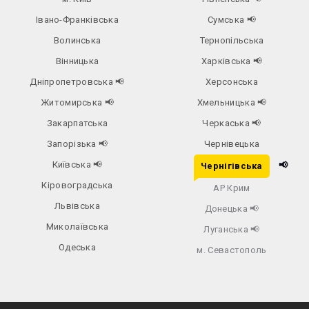
Івано-Франківська
Сумська
📢
Волинська
Тернопільська
Вінницька
Харківська
📢
Дніпропетровська
📢
Херсонська
Житомирська
📢
Хмельницька
📢
Закарпатська
Черкаська
📢
Запорізька
📢
Чернівецька
Київська
📢
📢
Чернігівська
Кіровоградська
АР Крим
Львівська
Донецька
📢
Миколаївська
Луганська
📢
Одеська
м. Севастополь