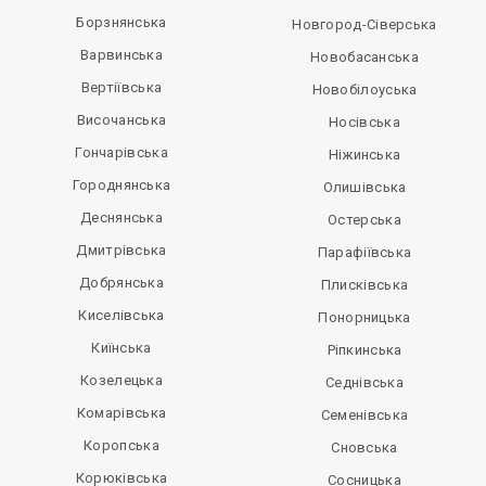
Борзнянська
Новгород-Сіверська
Варвинська
Новобасанська
Вертіївська
Новобілоуська
Височанська
Носівська
Гончарівська
Ніжинська
Городнянська
Олишівська
Деснянська
Остерська
Дмитрівська
Парафіївська
Добрянська
Плисківська
Киселівська
Понорницька
Киїнська
Ріпкинська
Козелецька
Седнівська
Комарівська
Семенівська
Коропська
Сновська
Корюківська
Сосницька