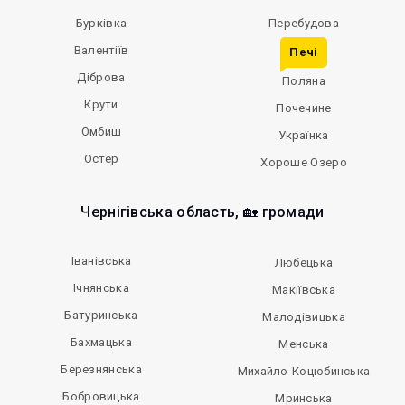
Бурківка
Перебудова
Валентіїв
Печі
Діброва
Поляна
Крути
Почечине
Омбиш
Українка
Остер
Хороше Озеро
Чернігівська область, 🏡 громади
Іванівська
Любецька
Ічнянська
Макіївська
Батуринська
Малодівицька
Бахмацька
Менська
Березнянська
Михайло-Коцюбинська
Бобровицька
Мринська