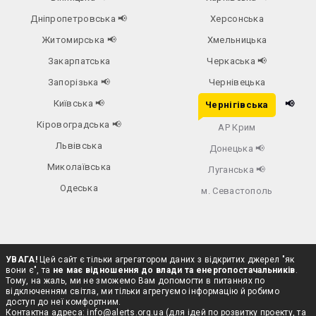
Дніпропетровська
📢
Херсонська
Житомирська
📢
Хмельницька
Закарпатська
Черкаська
📢
Запорізька
📢
Чернівецька
Київська
📢
📢
Чернігівська
Кіровоградська
📢
АР Крим
Львівська
Донецька
📢
Миколаївська
Луганська
📢
Одеська
м. Севастополь
УВАГА!
Цей сайт є тільки агрегатором даних з відкритих джерел "як
вони є", та
не має відношення до влади та енергопостачальників
.
Тому, на жаль, ми не зможемо Вам допомогти в питаннях по
відключенням світла, ми тільки агрегуємо інформацію й робимо
доступ до неї комфортним.
Контактна адреса:
info@alerts.org.ua
(для ідей по розвитку проекту, та