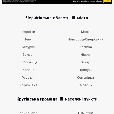
Чернігівська область, 🏢 міста
Чернігів
Мена
Ічня
Новгород-Сіверський
Батурин
Носівка
Бахмач
Ніжин
Бобровиця
Остер
Борзна
Прилуки
Городня
Семенівка
Корюківка
Сновськ
Крутівська
громада, 🏢 населені пункти
Бакланове
Пам’ятне