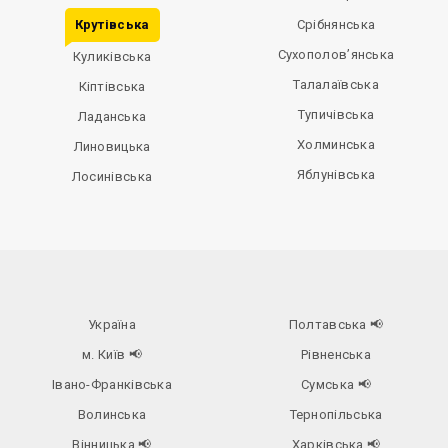
Крутівська
Срібнянська
Сухополов’янська
Куликівська
Талалаївська
Кіптівська
Тупичівська
Ладанська
Холминська
Линовицька
Яблунівська
Лосинівська
Україна
Полтавська
📢
м. Київ
📢
Рівненська
Івано-Франківська
Сумська
📢
Волинська
Тернопільська
Вінницька
📢
Харківська
📢