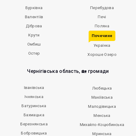
Бурківка
Перебудова
Валентіїв
Печі
Діброва
Поляна
Крути
Почечине
Омбиш
Українка
Остер
Хороше Озеро
Чернігівська область, 🏡 громади
Іванівська
Любецька
Ічнянська
Макіївська
Батуринська
Малодівицька
Бахмацька
Менська
Березнянська
Михайло-Коцюбинська
Бобровицька
Мринська