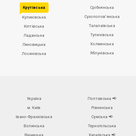
Крутівська
Срібнянська
Сухополов’янська
Куликівська
Талалаївська
Кіптівська
Тупичівська
Ладанська
Холминська
Линовицька
Яблунівська
Лосинівська
Україна
Полтавська
📢
м. Київ
Рівненська
Івано-Франківська
Сумська
📢
Волинська
Тернопільська
Вінницька
Харківська
📢