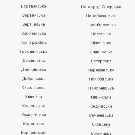
Борзнянська
Новгород-Сіверська
Варвинська
Новобасанська
Вертіївська
Новобілоуська
Височанська
Носівська
Гончарівська
Ніжинська
Городнянська
Олишівська
Деснянська
Остерська
Дмитрівська
Парафіївська
Добрянська
Плисківська
Киселівська
Понорницька
Киїнська
Ріпкинська
Козелецька
Седнівська
Комарівська
Семенівська
Коропська
Сновська
Корюківська
Сосницька