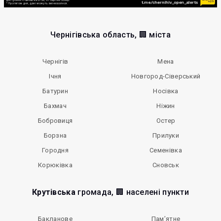
Чернігівська область, 🏢 міста
Чернігів
Мена
Ічня
Новгород-Сіверський
Батурин
Носівка
Бахмач
Ніжин
Бобровиця
Остер
Борзна
Прилуки
Городня
Семенівка
Корюківка
Сновськ
Крутівська
громада, 🏢 населені пункти
Бакланове
Пам’ятне