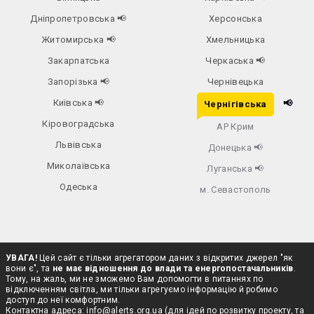
Дніпропетровська
📢
Херсонська
Житомирська
📢
Хмельницька
Закарпатська
Черкаська
📢
Запорізька
📢
Чернівецька
Київська
📢
📢
Чернігівська
Кіровоградська
АР Крим
Львівська
Донецька
📢
Миколаївська
Луганська
📢
Одеська
м. Севастополь
УВАГА!
Цей сайт є тільки агрегатором даних з відкритих джерел "як
вони є", та
не має відношення до влади та енергопостачальників
.
Тому, на жаль, ми не зможемо Вам допомогти в питаннях по
відключенням світла, ми тільки агрегуємо інформацію й робимо
доступ до неї комфортним.
Контактна адреса:
info@alerts.org.ua
(для ідей по розвитку проекту, та