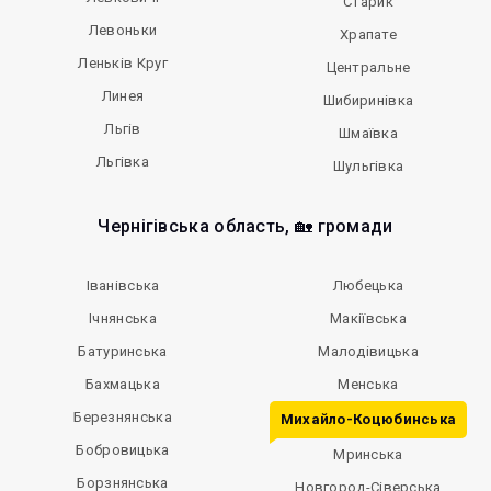
Старик
Левоньки
Храпате
Леньків Круг
Центральне
Линея
Шибиринівка
Льгів
Шмаївка
Льгівка
Шульгівка
Чернігівська область, 🏡 громади
Іванівська
Любецька
Ічнянська
Макіївська
Батуринська
Малодівицька
Бахмацька
Менська
Березнянська
Михайло-Коцюбинська
Бобровицька
Мринська
Борзнянська
Новгород-Сіверська