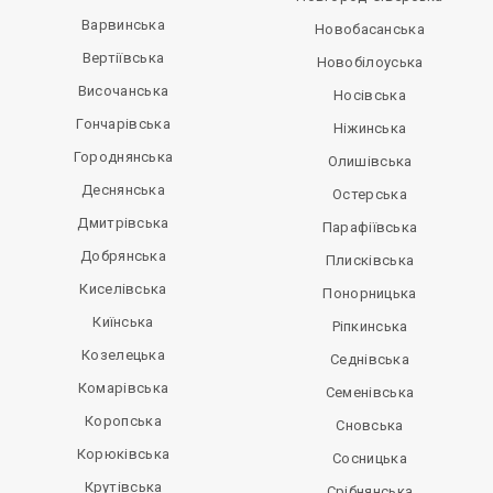
Варвинська
Новобасанська
Вертіївська
Новобілоуська
Височанська
Носівська
Гончарівська
Ніжинська
Городнянська
Олишівська
Деснянська
Остерська
Дмитрівська
Парафіївська
Добрянська
Плисківська
Киселівська
Понорницька
Киїнська
Ріпкинська
Козелецька
Седнівська
Комарівська
Семенівська
Коропська
Сновська
Корюківська
Сосницька
Крутівська
Срібнянська