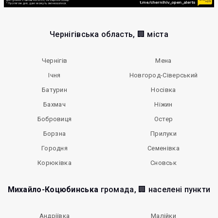
Чернігівська область, 🏢 міста
Чернігів
Мена
Ічня
Новгород-Сіверський
Батурин
Носівка
Бахмач
Ніжин
Бобровиця
Остер
Борзна
Прилуки
Городня
Семенівка
Корюківка
Сновськ
Михайло-Коцюбинська
громада, 🏢 населені пункти
Андріївка
Малійки