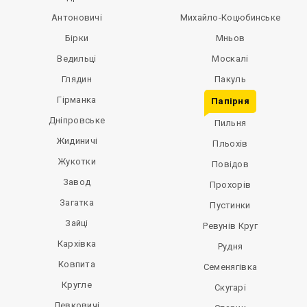
Антоновичі
Михайло-Коцюбинське
Бірки
Мньов
Ведильці
Москалі
Глядин
Пакуль
Гірманка
Папірня
Дніпровське
Пильня
Жидиничі
Пльохів
Жукотки
Повідов
Завод
Прохорів
Загатка
Пустинки
Зайці
Ревунів Круг
Кархівка
Рудня
Ковпита
Семенягівка
Кругле
Скугарі
Левковичі