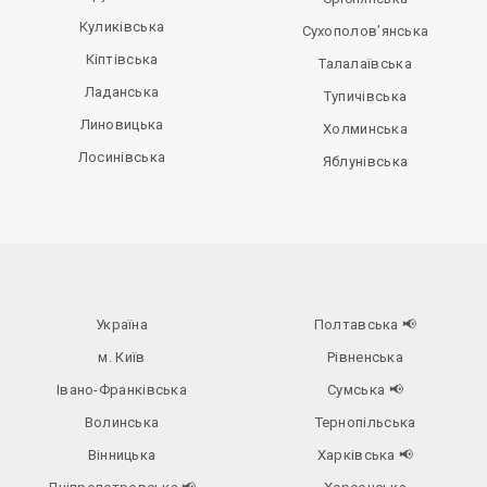
Куликівська
Сухополов’янська
Кіптівська
Талалаївська
Ладанська
Тупичівська
Линовицька
Холминська
Лосинівська
Яблунівська
Україна
Полтавська
📢
м. Київ
Рівненська
Івано-Франківська
Сумська
📢
Волинська
Тернопільська
Вінницька
Харківська
📢