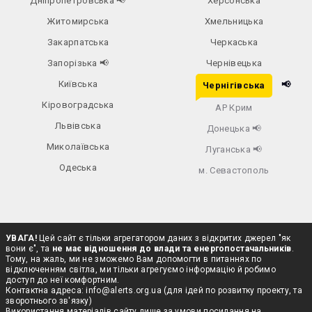
Дніпропетровська
📢
Херсонська
Житомирська
Хмельницька
Закарпатська
Черкаська
Запорізька
📢
Чернівецька
Київська
📢
Чернігівська
Кіровоградська
АР Крим
Львівська
Донецька
📢
Миколаївська
Луганська
📢
Одеська
м. Севастополь
УВАГА!
Цей сайт є тільки агрегатором даних з відкритих джерел "як
вони є", та
не має відношення до влади та енергопостачальників
.
Тому, на жаль, ми не зможемо Вам допомогти в питаннях по
відключенням світла, ми тільки агрегуємо інформацію й робимо
доступ до неї комфортним.
Контактна адреса:
info@alerts.org.ua
(для ідей по розвитку проекту, та
зворотнього зв'язку)
Використання матеріалів сайту лише за умови посилання на