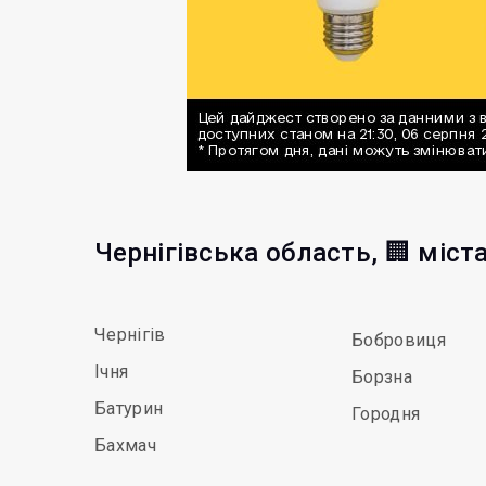
Чернігівська область, 🏢 міст
Чернігів
Бобровиця
Ічня
Борзна
Батурин
Городня
Бахмач