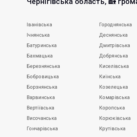
Чернігівська область, 🏡 гро
Іванівська
Городнянська
Ічнянська
Деснянська
Батуринська
Дмитрівська
Бахмацька
Добрянська
Березнянська
Киселівська
Бобровицька
Киїнська
Борзнянська
Козелецька
Варвинська
Комарівська
Вертіївська
Коропська
Височанська
Корюківська
Гончарівська
Крутівська