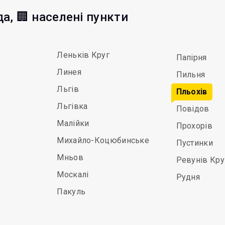
а, 🏢 населені пункти
Леньків Круг
Папірня
Линея
Пильня
Льгів
Пльохів
Льгівка
Повідов
Малійки
Прохорів
Михайло-Коцюбинське
Пустинки
Мньов
Ревунів Кру
Москалі
Рудня
Пакуль