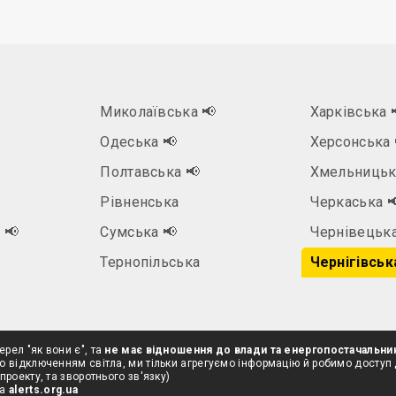
Миколаївська
📢
Харківська
Одеська
📢
Херсонська
Полтавська
📢
Хмельницьк
Рівненська
Черкаська

а
📢
Сумська
📢
Чернівецьк
Тернопільська
Чернігівськ
ерел "як вони є", та
не має відношення до влади та енергопостачальни
о відключенням світла, ми тільки агрегуємо інформацію й робимо доступ
проекту, та зворотнього зв'язку)
на
alerts.org.ua