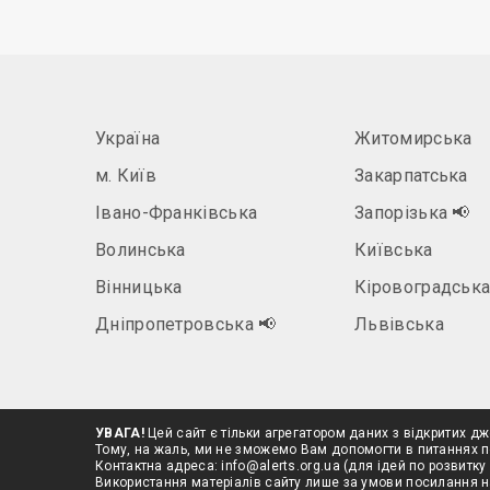
Україна
Житомирська
м. Київ
Закарпатська
Івано-Франківська
Запорізька
📢
Волинська
Київська
Вінницька
Кіровоградськ
Дніпропетровська
📢
Львівська
УВАГА!
Цей сайт є тільки агрегатором даних з відкритих дж
Тому, на жаль, ми не зможемо Вам допомогти в питаннях п
Контактна адреса:
info@alerts.org.ua
(для ідей по розвитку 
Використання матеріалів сайту лише за умови посилання 