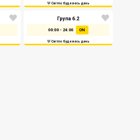
💡 Світло буде весь день
Група 6.2
00:00 - 24:00
ON
💡 Світло буде весь день