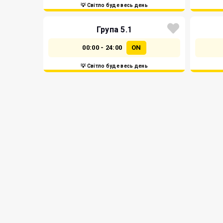
💡 Світло буде весь день
Група 5.1
00:00 - 24:00
ON
💡 Світло буде весь день