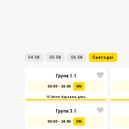
04.08
05.08
06.08
Сьогодні
Група 1.1
00:00 - 24:00
ON
💡 Світло буде весь день
Група 3.1
00:00 - 24:00
ON