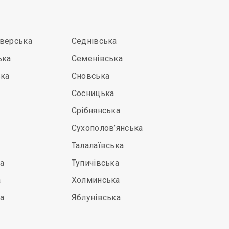
іверська
Седнівська
ька
Семенівська
ька
Сновська
Сосницька
Срібнянська
Сухополов’янська
Талалаївська
а
Тупичівська
а
Холминська
а
Яблунівська