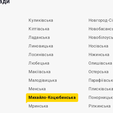
мади
Куликівська
Новгород-С
Кіптівська
Новобасанс
Ладанська
Новобілоус
Линовицька
Носівська
Лосинівська
Ніжинська
Любецька
Олишівська
Макіївська
Остерська
Малодівицька
Парафіївськ
Менська
Плисківськ
Михайло-Коцюбинська
Понорницьк
Мринська
Ріпкинська