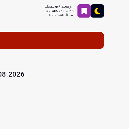
Швидкий доступ
встанови ярлик
на екран 📱 →
.08.2026