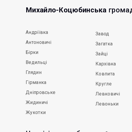
Михайло-Коцюбинська
громад
Андріївка
Завод
Антоновичі
Загатка
Бірки
Зайці
Ведильці
Кархівка
Глядин
Ковпита
Гірманка
Кругле
Дніпровське
Левковичі
Жидиничі
Левоньки
Жукотки