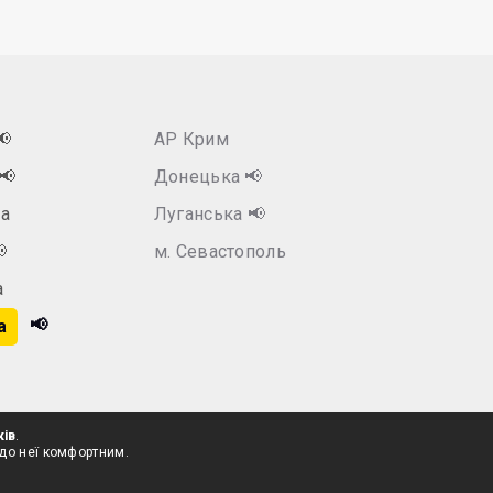
📢
АР Крим
📢
Донецька
📢
а
Луганська
📢

м. Севастополь
а
📢
а
ків
.
 до неї комфортним.